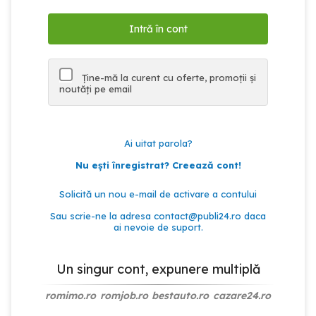
Ține-mă la curent cu oferte, promoții și
noutăți pe email
Ai uitat parola?
Nu ești înregistrat? Creează cont!
Solicită un nou e-mail de activare a contului
Sau scrie-ne la adresa
contact@publi24.ro
daca
ai nevoie de suport.
Un singur cont, expunere multiplă
romimo.ro
romjob.ro
bestauto.ro
cazare24.ro