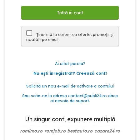
Ține-mă la curent cu oferte, promoții și
noutăți pe email
Ai uitat parola?
Nu ești înregistrat? Creează cont!
Solicită un nou e-mail de activare a contului
Sau scrie-ne la adresa
contact@publi24.ro
daca
ai nevoie de suport.
Un singur cont, expunere multiplă
romimo.ro
romjob.ro
bestauto.ro
cazare24.ro