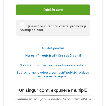
Ține-mă la curent cu oferte, promoții și
noutăți pe email
Ai uitat parola?
Nu ești înregistrat? Creează cont!
Solicită un nou e-mail de activare a contului
Sau scrie-ne la adresa
contact@publi24.ro
daca
ai nevoie de suport.
Un singur cont, expunere multiplă
romimo.ro
romjob.ro
bestauto.ro
cazare24.ro