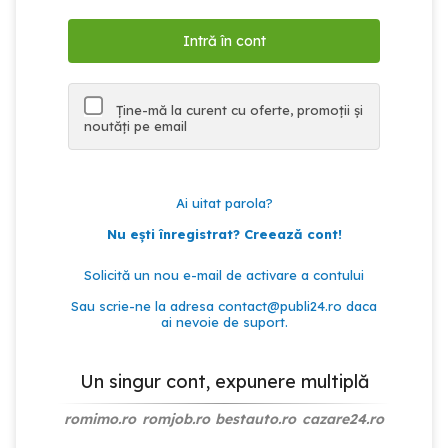
Ține-mă la curent cu oferte, promoții și
noutăți pe email
Ai uitat parola?
Nu ești înregistrat? Creează cont!
Solicită un nou e-mail de activare a contului
Sau scrie-ne la adresa
contact@publi24.ro
daca
ai nevoie de suport.
Un singur cont, expunere multiplă
romimo.ro
romjob.ro
bestauto.ro
cazare24.ro