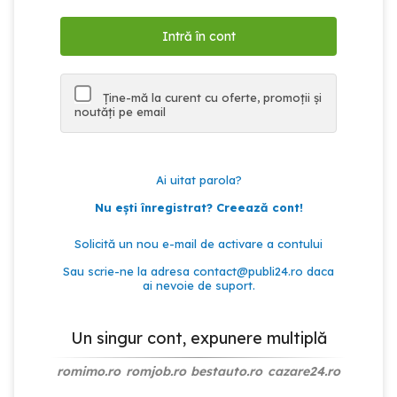
Ține-mă la curent cu oferte, promoții și
noutăți pe email
Ai uitat parola?
Nu ești înregistrat? Creează cont!
Solicită un nou e-mail de activare a contului
Sau scrie-ne la adresa
contact@publi24.ro
daca
ai nevoie de suport.
Un singur cont, expunere multiplă
romimo.ro
romjob.ro
bestauto.ro
cazare24.ro