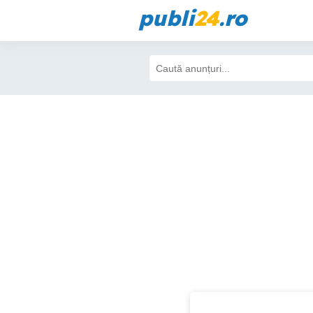
publi
24
.ro