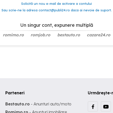
Solicită un nou e-mail de activare a contului
Sau scrie-ne la adresa
contact@publi24.ro
daca ai nevoie de suport.
Un singur cont, expunere multiplă
romimo.ro
romjob.ro
bestauto.ro
cazare24.ro
Parteneri
Urmărește-
Bestauto.ro
- Anunturi auto/moto
Romimo.ro
- Anunturi imobiliare