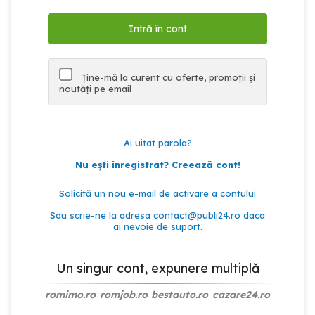
Ține-mă la curent cu oferte, promoții și
noutăți pe email
Ai uitat parola?
Nu ești înregistrat? Creează cont!
Solicită un nou e-mail de activare a contului
Sau scrie-ne la adresa
contact@publi24.ro
daca
ai nevoie de suport.
Un singur cont, expunere multiplă
romimo.ro
romjob.ro
bestauto.ro
cazare24.ro