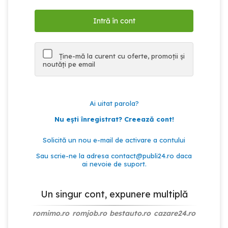
Ține-mă la curent cu oferte, promoții și
noutăți pe email
Ai uitat parola?
Nu ești înregistrat? Creează cont!
Solicită un nou e-mail de activare a contului
Sau scrie-ne la adresa
contact@publi24.ro
daca
ai nevoie de suport.
Un singur cont, expunere multiplă
romimo.ro
romjob.ro
bestauto.ro
cazare24.ro