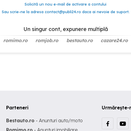
Solicită un nou e-mail de activare a contului
Sau scrie-ne la adresa
contact@publi24.ro
daca ai nevoie de suport.
Un singur cont, expunere multiplă
romimo.ro
romjob.ro
bestauto.ro
cazare24.ro
Parteneri
Urmărește-
Bestauto.ro
- Anunturi auto/moto
Romimo.ro
- Anunturi imobiliare