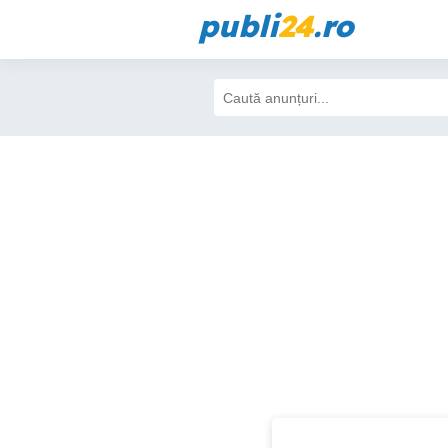
publi
24
.ro