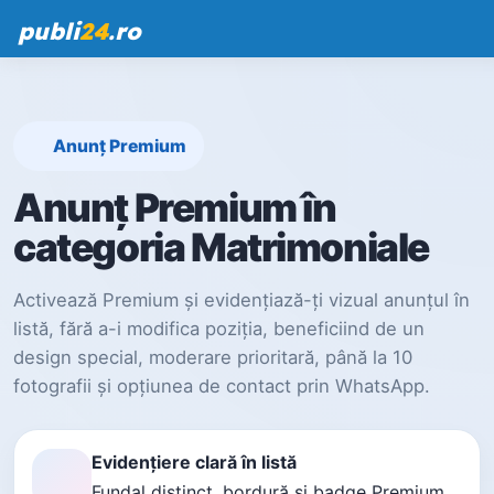
publi
24
.ro
Anunț Premium
Anunț Premium în
categoria Matrimoniale
Activează Premium și evidențiază-ți vizual anunțul în
listă, fără a-i modifica poziția, beneficiind de un
design special, moderare prioritară, până la 10
fotografii și opțiunea de contact prin WhatsApp.
Evidențiere clară în listă
Fundal distinct, bordură și badge Premium