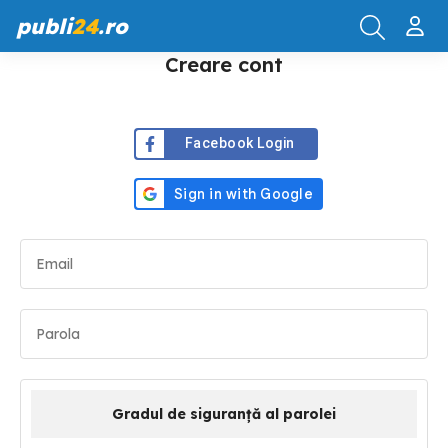
publi
24
.ro
Creare cont
Facebook Login
Gradul de siguranță al parolei