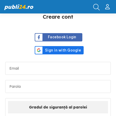
publi
24
.ro
Creare cont
Facebook Login
Gradul de siguranță al parolei