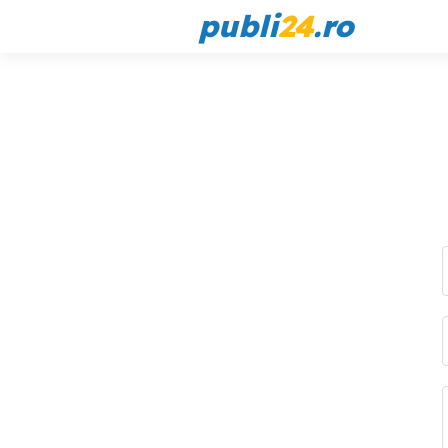
publi
24
.ro