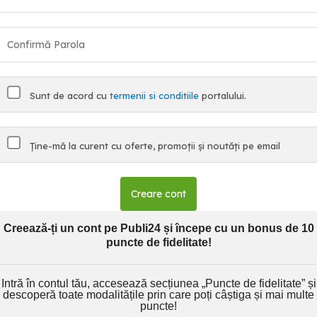
Sunt de acord cu
termenii si conditiile
portalului.
Ține-mă la curent cu oferte, promoții și noutăți pe email
Creare cont
Creează-ți un cont pe Publi24 și începe cu un bonus de 10
puncte de fidelitate!
Intră în contul tău, accesează secțiunea „Puncte de fidelitate” și
descoperă toate modalitățile prin care poți câștiga și mai multe
puncte!