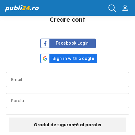
publi
24
.ro
Creare cont
Facebook Login
Gradul de siguranță al parolei