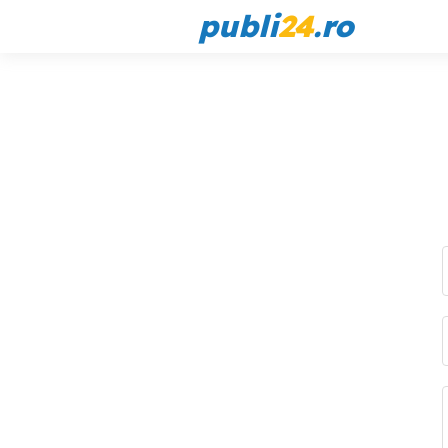
publi
24
.ro