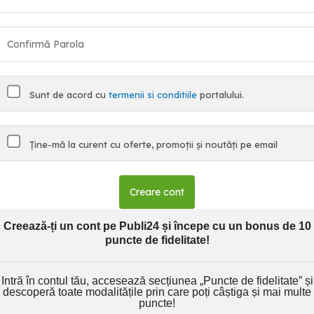
Sunt de acord cu
termenii si conditiile
portalului.
Ține-mă la curent cu oferte, promoții și noutăți pe email
Creare cont
Creează-ți un cont pe Publi24 și începe cu un bonus de 10
puncte de fidelitate!
Intră în contul tău, accesează secțiunea „Puncte de fidelitate” și
descoperă toate modalitățile prin care poți câștiga și mai multe
puncte!