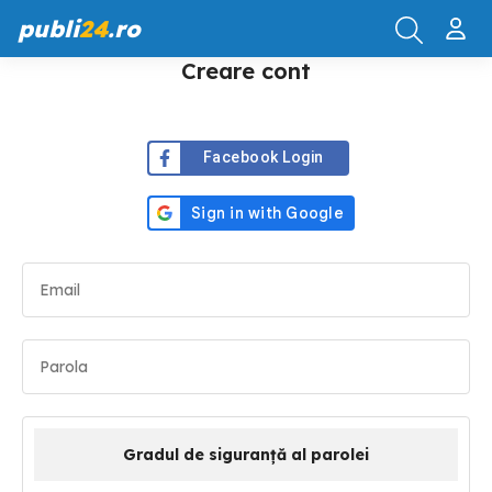
publi
24
.ro
Creare cont
Facebook Login
Gradul de siguranță al parolei