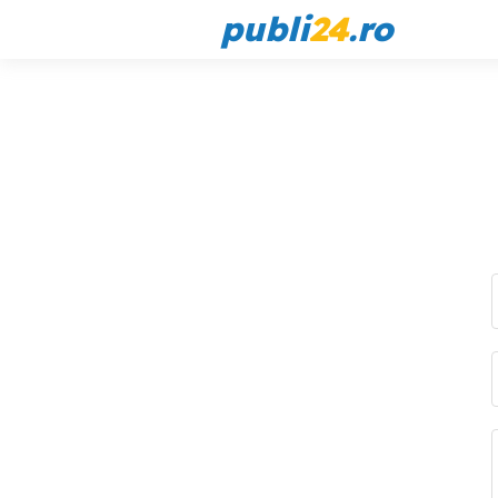
publi
24
.ro