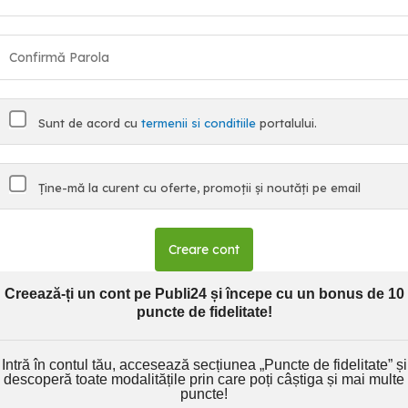
Sunt de acord cu
termenii si conditiile
portalului.
Ține-mă la curent cu oferte, promoții și noutăți pe email
Creare cont
Creează-ți un cont pe Publi24 și începe cu un bonus de 10
puncte de fidelitate!
Intră în contul tău, accesează secțiunea „Puncte de fidelitate” și
descoperă toate modalitățile prin care poți câștiga și mai multe
puncte!