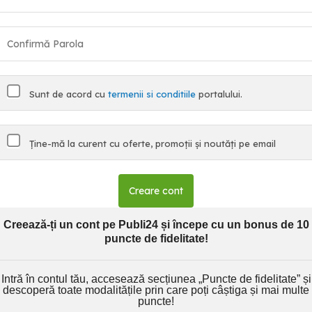
Sunt de acord cu
termenii si conditiile
portalului.
Ține-mă la curent cu oferte, promoții și noutăți pe email
Creare cont
Creează-ți un cont pe Publi24 și începe cu un bonus de 10
puncte de fidelitate!
Intră în contul tău, accesează secțiunea „Puncte de fidelitate” și
descoperă toate modalitățile prin care poți câștiga și mai multe
puncte!