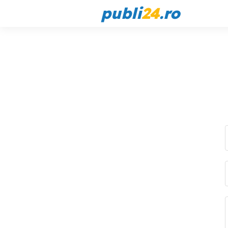
publi
24
.ro