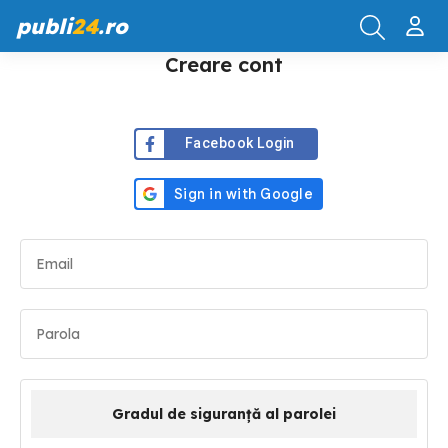
publi
24
.ro
Creare cont
Facebook Login
Gradul de siguranță al parolei