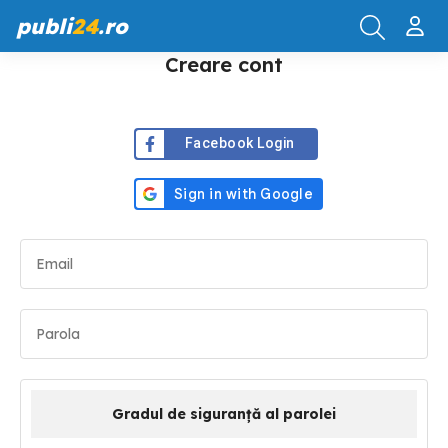
publi
24
.ro
Creare cont
Facebook Login
Gradul de siguranță al parolei