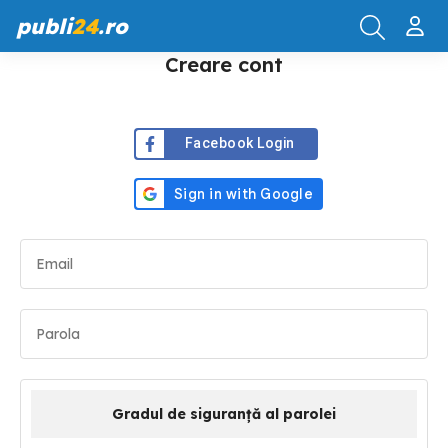
publi
24
.ro
Creare cont
Facebook Login
Gradul de siguranță al parolei