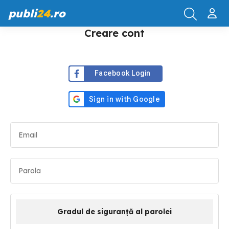
publi
24
.ro
Creare cont
Facebook Login
Gradul de siguranță al parolei