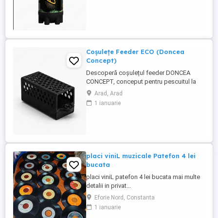
Coșulețe Feeder ECO (Doncea
Concept)
Descoperă coșulețul feeder DONCEA
CONCEPT, conceput pentru pescuitul la
feeder și realizat în România. Fabricat din
Arad, Arad
plastic rezistent, acesta este proiectat
1 ianuarie
pentru o utilizare practică și eficientă la
partidele de pescuit. Aprobat de FDA, este
netoxic și prietenos cu mediul
Caracteristici: 30g Preț: ...
placi viniL muzicale Patefon 4 lei
bucata
placi viniL patefon 4 lei bucata mai multe
detalii in privat...
Eforie Nord, Constanta
1 ianuarie