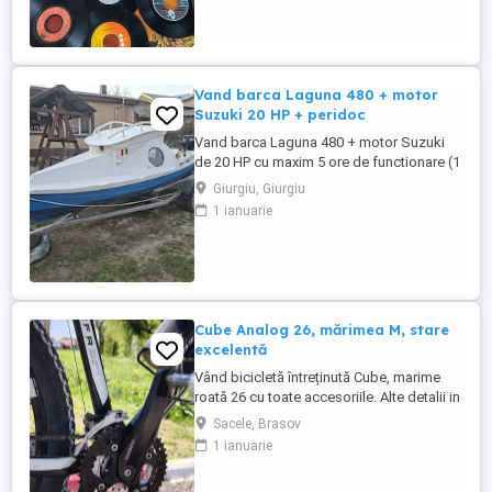
Vand barca Laguna 480 + motor
Suzuki 20 HP + peridoc
Vand barca Laguna 480 + motor Suzuki
de 20 HP cu maxim 5 ore de functionare (1
luna) + peridoc neinmatriculat foarte
Giurgiu, Giurgiu
rezistent si pentru alte modele mai grele
1 ianuarie
de barci. Relatii la telefon: 0 sapte 2 doi 6
noua 1 doi 0 doi
Cube Analog 26, mărimea M, stare
excelentă
Vând bicicletă întreținută Cube, marime
roată 26 cu toate accesoriile. Alte detalii in
privat.
Sacele, Brasov
1 ianuarie