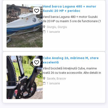
Vand barca Laguna 480 + motor
Suzuki 20 HP + peridoc
Vand barca Laguna 480 + motor Suzuki
de 20 HP cu maxim 5 ore de functionare (1
luna) + peridoc neinmatriculat foarte
Giurgiu, Giurgiu
rezistent si pentru alte modele mai grele
1 ianuarie
de barci. Relatii la telefon: 0 sapte 2 doi 6
noua 1 doi 0 doi
Cube Analog 26, mărimea M, stare
excelentă
Vând bicicletă întreținută Cube, marime
roată 26 cu toate accesoriile. Alte detalii in
privat.
Sacele, Brasov
1 ianuarie