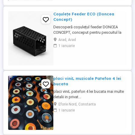
Coșulețe Feeder ECO (Doncea
Concept)
Descoperă coșulețul feeder DONCEA
CONCEPT, conceput pentru pescuitul la
feeder și realizat în România. Fabricat din
Arad, Arad
plastic rezistent, acesta este proiectat
1 ianuarie
pentru o utilizare practică și eficientă la
partidele de pescuit. Aprobat de FDA, este
netoxic și prietenos cu mediul
Caracteristici: 30g Preț: ...
placi viniL muzicale Patefon 4 lei
bucata
placi viniL patefon 4 lei bucata mai multe
detalii in privat...
Eforie Nord, Constanta
1 ianuarie