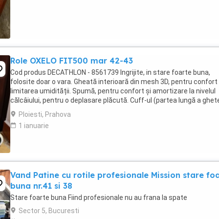
Role OXELO FIT500 mar 42-43
Cod produs DECATHLON - 8561739 Ingrijite, in stare foarte buna,
folosite doar o vara. Gheată interioară din mesh 3D, pentru confort 
limitarea umidității. Spumă, pentru confort și amortizare la nivelul
călcâiului, pentru o deplasare plăcută. Cuff-ul (partea lungă a ghet
interioare) este rigidă ...
Ploiesti, Prahova
1 ianuarie
Vand Patine cu rotile profesionale Mission stare fo
buna nr.41 si 38
Stare foarte buna Fiind profesionale nu au frana la spate
Sector 5, Bucuresti