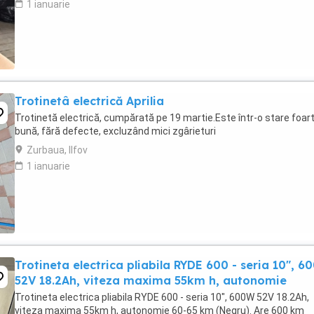
1 ianuarie
Trotinetâ electrică Aprilia
Trotinetă electrică, cumpărată pe 19 martie.Este într-o stare foar
bună, fără defecte, excluzând mici zgârieturi
Zurbaua, Ilfov
1 ianuarie
Trotineta electrica pliabila RYDE 600 - seria 10", 
52V 18.2Ah, viteza maxima 55km h, autonomie
Trotineta electrica pliabila RYDE 600 - seria 10", 600W 52V 18.2Ah,
viteza maxima 55km h, autonomie 60-65 km (Negru). Are 600 km