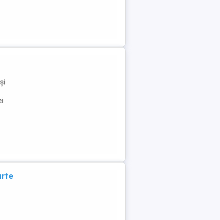
și
ei
arte