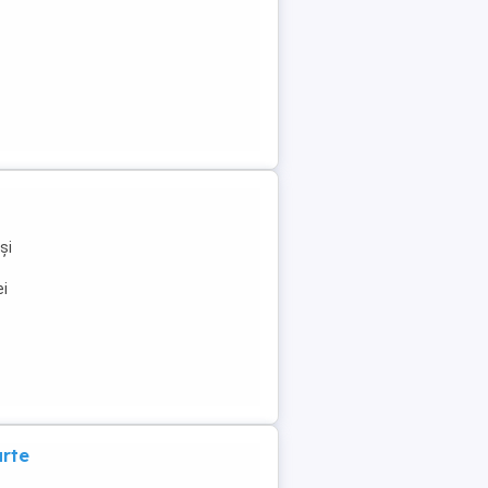
și
ei
arte