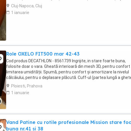
Cluj-Napoca, Cluj
1 ianuarie
Role OXELO FIT500 mar 42-43
Cod produs DECATHLON - 8561739 Ingrijite, in stare foarte buna,
folosite doar o vara. Gheată interioară din mesh 3D, pentru confort 
limitarea umidității. Spumă, pentru confort și amortizare la nivelul
călcâiului, pentru o deplasare plăcută. Cuff-ul (partea lungă a ghet
interioare) este rigidă ...
Ploiesti, Prahova
1 ianuarie
Vand Patine cu rotile profesionale Mission stare fo
buna nr.41 si 38