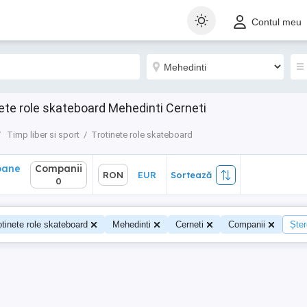
ane
Companii
RON
EUR
Sortează
Contul meu
0
nete role skateboard Mehedinti Cerneti
Timp liber si sport
Trotinete role skateboard
oane
Companii
RON
EUR
Sortează
0
otinete role skateboard
Mehedinti
Cerneti
Companii
Șter