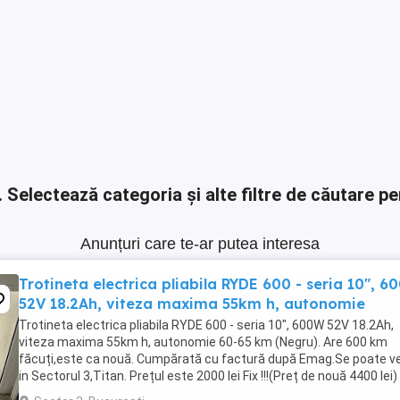
.
Selectează categoria și alte filtre de căutare pe
Anunțuri care te-ar putea interesa
Trotineta electrica pliabila RYDE 600 - seria 10", 
52V 18.2Ah, viteza maxima 55km h, autonomie
Trotineta electrica pliabila RYDE 600 - seria 10", 600W 52V 18.2Ah,
viteza maxima 55km h, autonomie 60-65 km (Negru). Are 600 km
făcuți,este ca nouă. Cumpărată cu factură după Emag.Se poate v
in Sectorul 3,Titan. Prețul este 2000 lei Fix !!!(Preț de nouă 4400 lei)
accept nici un fel de schimburi ...