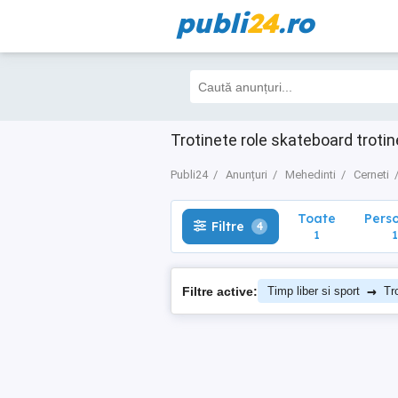
publi
24
.ro
Toate
Perso
Filtre
4
1
1
Trotinete role skateboard troti
Publi24
Anunțuri
Mehedinti
Cerneti
Toate
Pers
Filtre
4
1
1
→
Filtre active:
Timp liber si sport
Tr