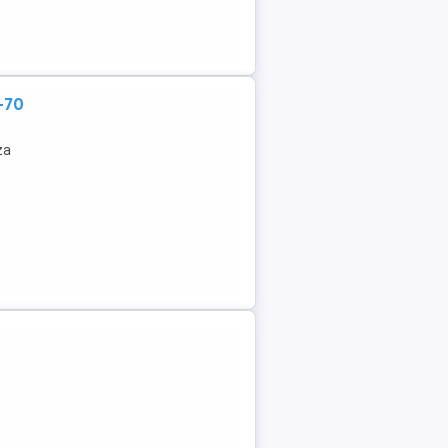
-70
za