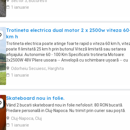
Sector 3, Bucuresti
1 ianuarie
Trotineta electrica dual motor 2 x 2500w viteza 60
km h
Trotineta electrica poate atinge foarte rapid o viteza 60 km h, vite
poate fi limitată 25 km h prin butonul Viteză limitată sau setarea
afișajului. Autonomie 60 - 100 Km Specificatii trotineta Motoare:
2x2500W 48V Pliere usoara -- Anvelopă cu schimbare ușoară -- cu
design LED cu furcă -- cu lumină ...
Odorheiu Secuiesc, Harghita
1 ianuarie
Skateboard nou in folie.
Vând 2 bucati skateboard nou in folie nefolosit. 80 RON bucată.
Predare personală in Cluj-Napoca. Nu trimit prin curier sau poștă.
Cluj-Napoca, Cluj
1 ianuarie