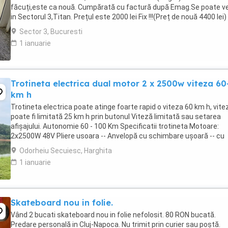
făcuți,este ca nouă. Cumpărată cu factură după Emag.Se poate v
in Sectorul 3,Titan. Prețul este 2000 lei Fix !!!(Preț de nouă 4400 lei)
accept nici un fel de schimburi ...
Sector 3, Bucuresti
1 ianuarie
Trotineta electrica dual motor 2 x 2500w viteza 60
km h
Trotineta electrica poate atinge foarte rapid o viteza 60 km h, vite
poate fi limitată 25 km h prin butonul Viteză limitată sau setarea
afișajului. Autonomie 60 - 100 Km Specificatii trotineta Motoare:
2x2500W 48V Pliere usoara -- Anvelopă cu schimbare ușoară -- cu
design LED cu furcă -- cu lumină ...
Odorheiu Secuiesc, Harghita
1 ianuarie
Skateboard nou in folie.
Vând 2 bucati skateboard nou in folie nefolosit. 80 RON bucată.
Predare personală in Cluj-Napoca. Nu trimit prin curier sau poștă.