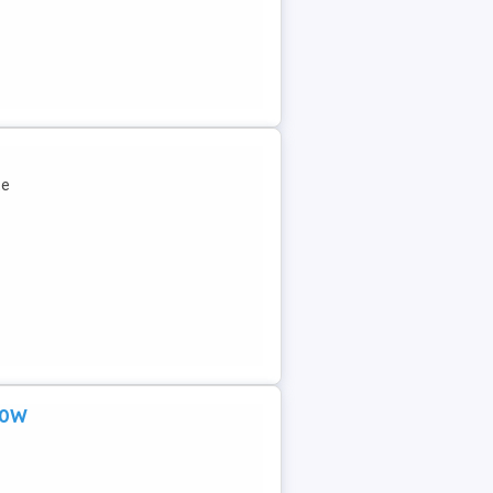
te
600W