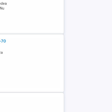
edea
 Nu
-70
za