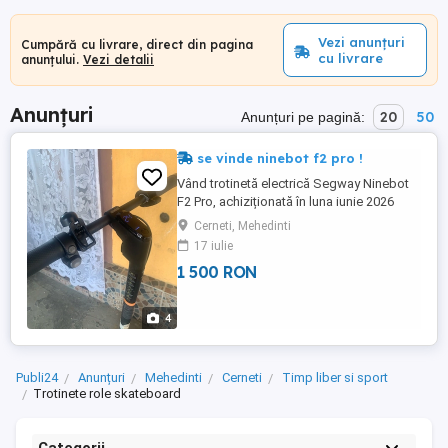
Vezi anunțuri
Cumpără cu livrare, direct din pagina
cu livrare
anunțului.
Vezi detalii
Anunțuri
20
50
Anunțuri pe pagină:
se vinde ninebot f2 pro !
Vând trotinetă electrică Segway Ninebot
F2 Pro, achiziționată în luna iunie 2026
Trotineta funcționează perfect și a fost
Cerneti, Mehedinti
folosită doar pentru [navetă zilnică
17 iulie
plimbări ocazionale].Specificații
1 500 RON
principale și dotări:Autonomie: Până la 55
km (ideală pentru oraș).Motor puternic:
900W putere maximă (urcă ...
4
Publi24
Anunțuri
Mehedinti
Cerneti
Timp liber si sport
Trotinete role skateboard