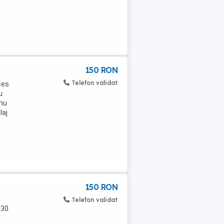
150 RON
Telefon validat
ces
u
 nu
laj
150 RON
f
Telefon validat
.30