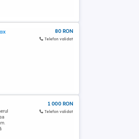
80 RON
ax
Telefon validat
1 000 RON
nerul
Telefon validat
asa
um.
ă