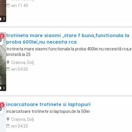
ieri 11:43
7
trotineta mare xiaomi ,stare f buna,functionala la
2
proba 600lei,nu necesita rca
trotineta mare xiaomi functionala la proba 400lei nu necesită rca,e
limitată la 25
Craiova, Dolj
ieri 04:20
1
incarcatoare trotinete si laptopuri
2
incarcatoare trotinete si laptopuri,de la 50lei
Craiova, Dolj
ieri 04:20