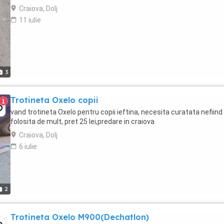
Craiova, Dolj
11 iulie
3
Trotineta Oxelo copii
1
vand trotineta Oxelo pentru copii ieftina, necesita curatata nefiind
folosita de mult, pret 25 lei,predare in craiova
Craiova, Dolj
6 iulie
2
Trotineta Oxelo M900(Dechatlon)