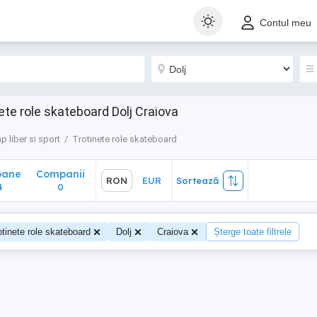
ane
Companii
RON
EUR
Sortează
Contul meu
0
ete role skateboard Dolj Craiova
p liber si sport
Trotinete role skateboard
oane
Companii
RON
EUR
Sortează
4
0
otinete role skateboard
Dolj
Craiova
Șterge toate filtrele