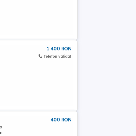
1 400 RON
Telefon validat
400 RON
 o
în