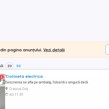
 din pagina anunțului.
Vezi detalii
nă:
20
50
Trotineta electrica
1
Descrierea se afla pe ambalaj, folosită o singură dată.
Craiova, Dolj
azi 11:30