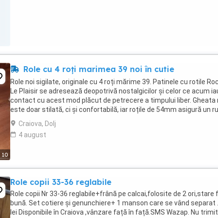
Role cu 4 roți marimea 39 noi în cutie
Role noi sigilate, originale cu 4 roți mărime 39. Patinele cu rotile Ro
Le Plaisir se adresează deopotrivă nostalgicilor și celor ce acum ia
contact cu acest mod plăcut de petrecere a timpului liber. Gheata
este doar stilată, ci și confortabilă, iar roțile de 54mm asigură un ru
lin. Specificații Gheată ...
Craiova, Dolj
4 august
10
Role copii 33-36 reglabile
Role copii Nr 33-36 reglabile+frână pe calcai,folosite de 2 ori,stare 
bună. Set cotiere și genunchiere+ 1 manson care se vând separat 
lei Disponibile în Craiova ,vânzare față în față.SMS Wazap. Nu trimit