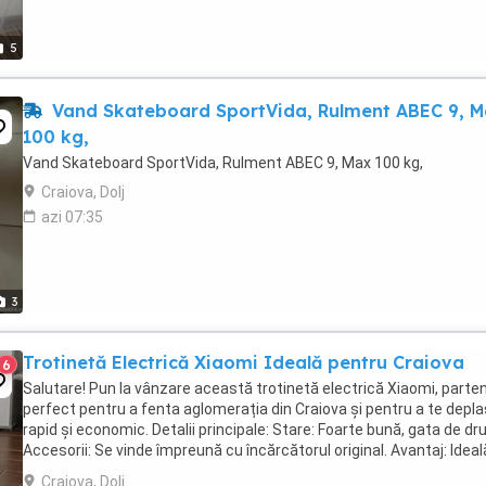
5
Vand Skateboard SportVida, Rulment ABEC 9, M
100 kg,
Vand Skateboard SportVida, Rulment ABEC 9, Max 100 kg,
Craiova, Dolj
azi 07:35
3
Trotinetă Electrică Xiaomi Ideală pentru Craiova
6
Salutare! Pun la vânzare această trotinetă electrică Xiaomi, parte
perfect pentru a fenta aglomerația din Craiova și pentru a te depl
rapid și economic. Detalii principale: Stare: Foarte bună, gata de dr
Accesorii: Se vinde împreună cu încărcătorul original. Avantaj: Ideal
pentru naveta zilnică ...
Craiova, Dolj