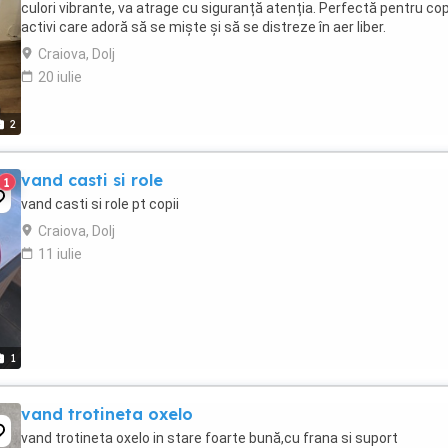
culori vibrante, va atrage cu siguranță atenția. Perfectă pentru copi
activi care adoră să se miște și să se distreze în aer liber.
Craiova, Dolj
20 iulie
2
vand casti si role
1
vand casti si role pt copii
Craiova, Dolj
11 iulie
1
vand trotineta oxelo
vand trotineta oxelo in stare foarte bună,cu frana si suport