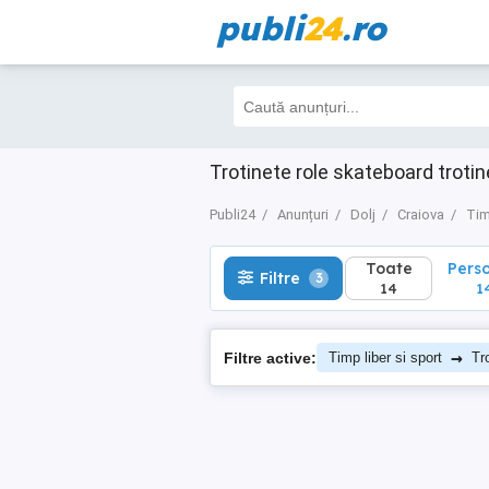
publi
24
.ro
Toate
Perso
Filtre
3
14
14
Trotinete role skateboard trotin
Publi24
Anunțuri
Dolj
Craiova
Tim
Toate
Pers
Filtre
3
14
1
→
Filtre active:
Timp liber si sport
Tr