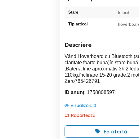
Stare
folosit
Tip articol
hoverboar
Descriere
Vând Hoverboard cu Bluetooth (se
claritate foarte bună)în stare bun
,Bateria ține aproximativ 3h,2 led
110kg,înclinare 15-20 grade,2 moto
Zero765426791
ID anunț
: 1758808597
Vizualizări:
0
Raportează
Fă ofertă