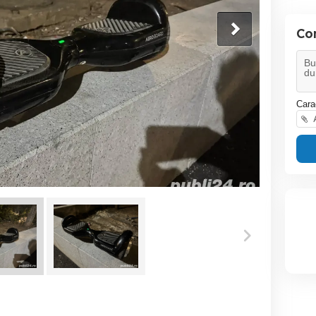
Co
Cara
A