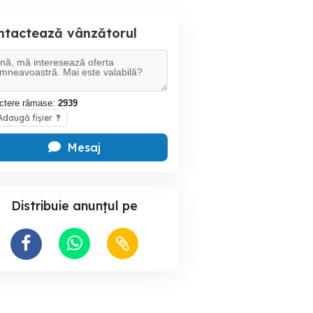
ntactează vânzătorul
ctere rămase:
2939
daugă fișier
?
Mesaj
Distribuie anunțul pe