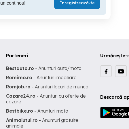
Înregistrează-te
 un cont nou!
Parteneri
Urmărește-
Bestauto.ro
- Anunturi auto/moto
Romimo.ro
- Anunturi imobiliare
Romjob.ro
- Anunturi locuri de munca
Cazare24.ro
- Anunturi cu oferte de
Descarcă ap
cazare
Bestbike.ro
- Anunturi moto
Animalutul.ro
- Anunturi gratuite
animale