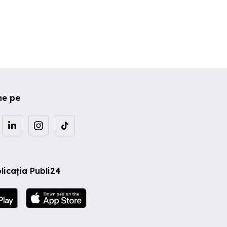
ne pe
licația Publi24