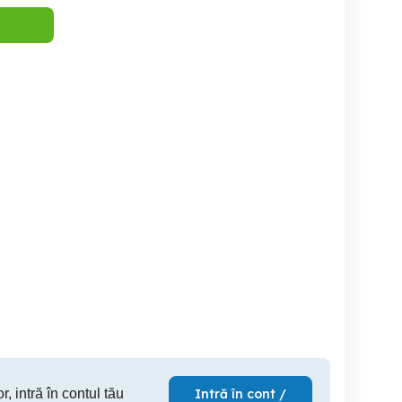
turi
totineta xiaomi 6 pret 1950
trotineta Decathlon Mid 7
Oxelo
lei
si d
Sector 1
Sector 5
S
150 RON
1,950 RON
11
r, intră în contul tău
Intră în cont /