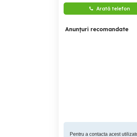
Arată telefon
Anunțuri recomandate
Hoverboard utilizat de
Vând trotineta sări
maxim 5 ori
Sector 3
496 RON
Pentru a contacta acest utilizato