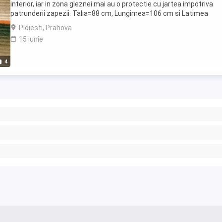
interior, iar in zona gleznei mai au o protectie cu jartea impotriva
patrunderii zapezii. Talia=88 cm, Lungimea=106 cm si Latimea
mansetei=26 cm Pret 60 lei
Ploiesti, Prahova
15 iunie
4