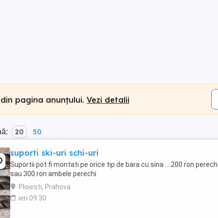
 din pagina anunțului.
Vezi detalii
nă:
20
50
suporti ski-uri schi-uri
Suportii pot fi montati pe orice tip de bara cu sina ... 200 ron perec
sau 300 ron ambele perechi
Ploiesti, Prahova
ieri 09:30