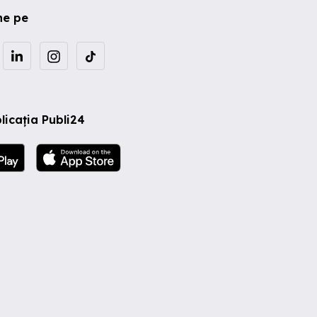
ne pe
licația Publi24