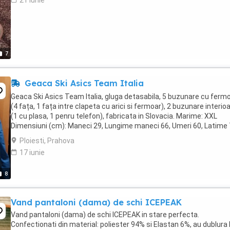
21 iunie
7
Geaca Ski Asics Team Italia
Geaca Ski Asics Team Italia, gluga detasabila, 5 buzunare cu ferm
(4 fața, 1 fața intre clapeta cu arici si fermoar), 2 buzunare interio
(1 cu plasa, 1 penru telefon), fabricata in Slovacia. Marime: XXL
Dimensiuni (cm): Maneci 29, Lungime maneci 66, Umeri 60, Latime 
Lungime 76 Marca: Asiscs Culoare: ...
Ploiesti, Prahova
17 iunie
8
Vand pantaloni (dama) de schi ICEPEAK
Vand pantaloni (dama) de schi ICEPEAK in stare perfecta.
Confectionati din material: poliester 94% si Elastan 6%, au dublura 