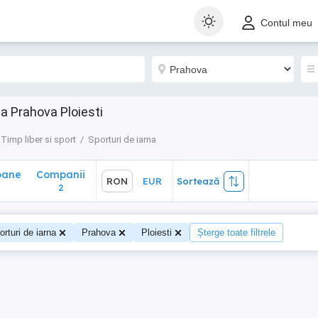
ane
Companii
RON
EUR
Sortează
Contul meu
2
na Prahova Ploiesti
Timp liber si sport
Sporturi de iarna
oane
Companii
RON
EUR
Sortează
2
orturi de iarna
Prahova
Ploiesti
Șterge toate filtrele