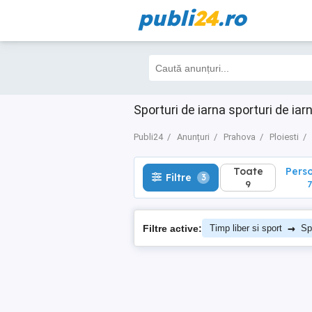
publi
24
.ro
Toate
Perso
Filtre
3
9
7
Sporturi de iarna sporturi de iar
Publi24
Anunțuri
Prahova
Ploiesti
Toate
Pers
Filtre
3
9
7
→
Filtre active:
Timp liber si sport
Sp