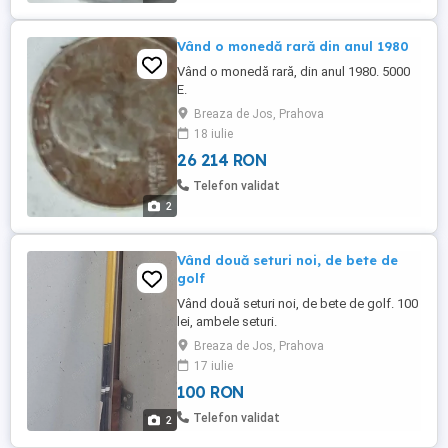
Vând o monedă rară din anul 1980
Vând o monedă rară, din anul 1980. 5000
E.
Breaza de Jos, Prahova
18 iulie
26 214 RON
Telefon validat
2
Vând două seturi noi, de bete de
golf
Vând două seturi noi, de bete de golf. 100
lei, ambele seturi.
Breaza de Jos, Prahova
17 iulie
100 RON
Telefon validat
2