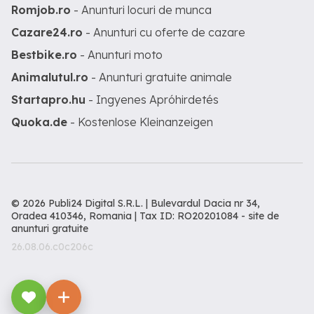
Romjob.ro
- Anunturi locuri de munca
Cazare24.ro
- Anunturi cu oferte de cazare
Bestbike.ro
- Anunturi moto
Animalutul.ro
- Anunturi gratuite animale
Startapro.hu
- Ingyenes Apróhirdetés
Quoka.de
- Kostenlose Kleinanzeigen
© 2026 Publi24 Digital S.R.L. | Bulevardul Dacia nr 34,
Oradea 410346, Romania | Tax ID: RO20201084 -
site de
anunturi gratuite
26.08.06.c0c206c