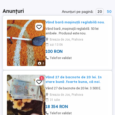
Anunțuri
20
50
Anunțuri pe pagină:
Vând bară mașinuță reglabilă nou.
Vând bară ,mașinuță reglabilă. 50 lei
ambele . Produsul este nou.
Breaza de Jos, Prahova
azi 13:06
100 RON
Telefon validat
2
Vând 27 de bacnote de 20 lei. In
1
stare bună .foarte buna, că noi.
Vând 27 de bacnote de 20 lei. 3.500 E.
Breaza de Jos, Prahova
31 iulie
18 354 RON
Telefon validat