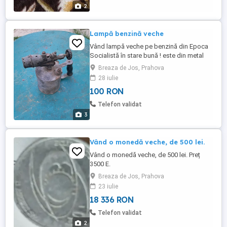
2
Lampă benzină veche
Vând lampă veche pe benzină din Epoca
Socialistă în stare bună ! este din metal
corpul și arzătorul este din bronz !
Breaza de Jos, Prahova
28 iulie
100 RON
Telefon validat
3
Vând o monedă veche, de 500 lei.
Vând o monedă veche, de 500 lei. Preț
3500 E.
Breaza de Jos, Prahova
23 iulie
18 336 RON
Telefon validat
2