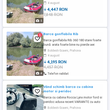
4 august
4,447 RON
7,848 RON
5
Barca gonflabila Rib
1
Barca gonflabila Rib 360 180 stare foarte
bună. arata foarte bine nu pierde aer.
detalii la telefon
Boldesti-Scaeni, Prahova
4 august
4,195 RON
4,457 RON
4
Telefon validat
Vând schimb barca cu cabina
motor si peridoc
Barca cu cabina Rocca Lynx motor ford si
peridoc adusa recent.VARIANTE cu auto
sau barca open.detalii la telefon
Boldesti-Scaeni, Prahova