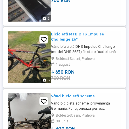
700 RON
1
Bicicletă MTB DHS Impulse
Challenge 26"
Vând bicicletă DHS Impulse Challenge
(model DHS 2687), în stare foarte bună,
gata de folosit. Ideală pentru oraș și
Boldesti-Scaeni, Prahova
trasee ușoare de munte. Detalii tehnice:
1 august
Cadru aluminiu hardtail, mărime 48 cm
650 RON
(potrivit pentru persoane 165 180 cm) Roți
700 RON
26", jante duble din aluminiu Furcă cu
3
suspensie SR Suntour ...
Vând bicicletă scheme
Vând bicicletă scheme, proveniență
Germania. Funcționează perfect.
Boldesti-Scaeni, Prahova
30 iunie
400 RON