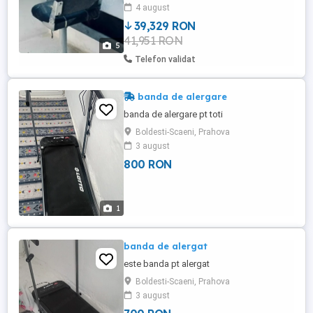
4 august
39,329 RON
41,951 RON
5
Telefon validat
banda de alergare
banda de alergare pt toti
Boldesti-Scaeni, Prahova
3 august
800 RON
1
banda de alergat
este banda pt alergat
Boldesti-Scaeni, Prahova
3 august