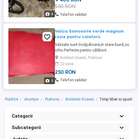
500 RON
4
Telefon validat
Valiza Samsonite verde magnum
rosie pentru calatorii.
Valizele sunt încăpătoare,în stare bună,cu
cifru.Perfecte pentru călătorii.
Boldesti-Scaeni, Prahova
22 iunie
250 RON
Telefon validat
5
Publi24
Anunțuri
Prahova
Boldesti-Scaeni
Timp liber si sport
Categorii
Subcategorii