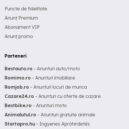
Puncte de fidelitate
Anunț Premium
Abonament VIP
Anunț promo
Parteneri
Bestauto.ro
- Anunturi auto/moto
Romimo.ro
- Anunturi imobiliare
Romjob.ro
- Anunturi locuri de munca
Cazare24.ro
- Anunturi cu oferte de cazare
Bestbike.ro
- Anunturi moto
Animalutul.ro
- Anunturi gratuite animale
Startapro.hu
- Ingyenes Apróhirdetés