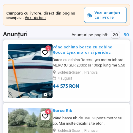
Vezi anunțuri
Cumpără cu livrare, direct din pagina
cu livrare
anunțului.
Vezi detalii
Anunțuri
20
50
Anunțuri pe pagină:
vând schimb barca cu cabina
5
Rocca Lynx motor si peridoc
Barca cu cabina Rocca Lynx motor inbord
MERCRUISER 230cc si 130cp lungime 5.50
m.latime 210 .m stare foarte bună
Boldesti-Scaeni, Prahova
înmatriculată in Belgia. peridoc .VARIANTE
4 august
Auto benzina si gpl sau barca open
44 573 RON
+diferenta
5
Barca Rib
9
Vând barca rib de 360 .Suporta motor 50
cp. Mai multe detalii la telefon.
Boldesti-Scaeni, Prahova