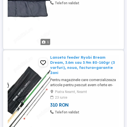
! Produsul vine insotit de factura ! Verificati
Telefon validat
si celelalte ...
1
Lanseta feeder Ryobi Bream
Dream, 3.6m sau 3.9m 80-160gr (3
varfuri), noua, factura+garantie
2ani
Pentru magazinele care comercializeaza
articole pentru pescuit avem oferte en-
gross (contactati-ne pentru mai multe
Piatra Neamt, Neamt
detalii) Produsul este NOU in husa textila !
23 iunie
Pretul este pentru o singura lanseta (mai
310 RON
multe bucati disponibile) Pretul este fix!
Fara schimburi ! Produsul vine insotit de
Telefon validat
factura ! Lansetele ...