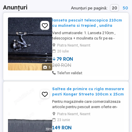
Anunțuri
20
50
Anunțuri pe pagină:
lanseta pescuit telescopica 210cm
cu mulineta si trepied , undita
Vand urmatoarele: 1. Lanseta 210cm ,
telescopica + moulineta cu fir pe ea -
169ron 2. Trepied ptr lanseta , telescopic
Piatra Neamt, Neamt
pana la 210cm - 79ron 3. Amandoua la
20 iulie
pachet - 229ron. Produse , ca noi. Trimit in
79 RON
tara doar cu plata totala in cont bancar.
269 RON
NU TRIMIR CU RAMBURS. Transport
5
curier de la 30ron.
Telefon validat
Saltea de primire cu rigla masurare
pesti Konger Streeto 100cm x 25cm
Pentru magazinele care comercializeaza
articole pentru pescuit avem oferte en-
gross (contactati-ne pentru mai multe
Piatra Neamt, Neamt
detalii) Produsul este NOU! Pretul este
23 iunie
pentru o singura bucata (mai multe bucati
149 RON
disponibile) Pretul este fix! Fara schimburi