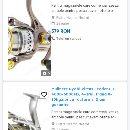
Pentru magazinele care comercializeaza
articole pentru pescuit avem oferte en-
gross (contactati-ne pentru mai multe
Piatra Neamt, Neamt
detalii) Produsul este NOU in cutie, fisa
23 iunie
tehnica, schema ! Pretul este pentru o
579 RON
singura mulineta (mai multe bucati
disponibile) Pretul este fix! Fara schimburi
Telefon validat
! Produsul vine insotit ...
5
Mulinete Ryobi Virtus Feeder FD
4000-6000FD, 4+1rul, frana 8-
10kg,noi cu factura si 2 ani
garantie
Pentru magazinele care comercializeaza
articole pentru pescuit avem oferte en-
gross (contactati-ne pentru mai multe
Piatra Neamt, Neamt
detalii) Produsul este NOU in cutie, fisa