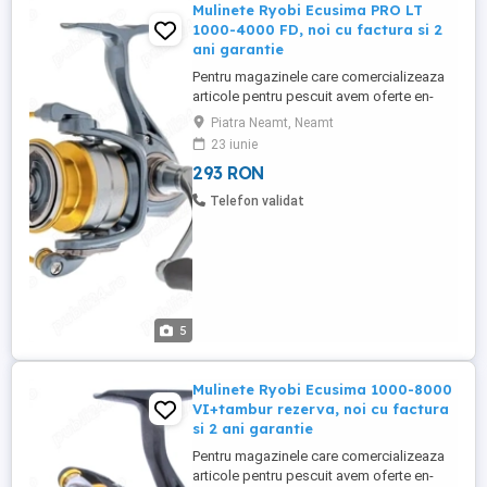
Mulinete Ryobi Ecusima PRO LT
1000-4000 FD, noi cu factura si 2
ani garantie
Pentru magazinele care comercializeaza
articole pentru pescuit avem oferte en-
gross (contactati-ne pentru mai multe
Piatra Neamt, Neamt
detalii) Produsul este NOU in cutie, fisa
23 iunie
tehnica, schema ! Pretul este pentru o
293 RON
singura mulineta (mai multe bucati
disponibile) Pretul este fix! Fara schimburi
Telefon validat
! Produsul vine insotit ...
5
Mulinete Ryobi Ecusima 1000-8000
VI+tambur rezerva, noi cu factura
si 2 ani garantie
Pentru magazinele care comercializeaza
articole pentru pescuit avem oferte en-