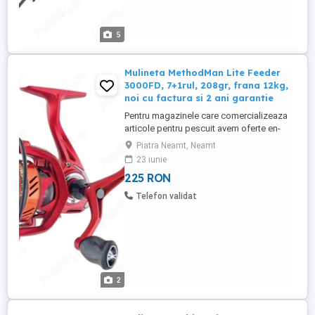
5
Mulineta MethodMan Lite Feeder
3000FD, 7+1rul, 208gr, frana 12kg,
noi cu factura si 2 ani garantie
Pentru magazinele care comercializeaza
articole pentru pescuit avem oferte en-
gross (contactati-ne pentru mai multe
Piatra Neamt, Neamt
detalii) Produsul este NOU in cutie, fisa
23 iunie
tehnica, schema ! Pretul este pentru o
225 RON
singura mulineta (mai multe bucati
disponibile) Pretul este fix! Fara schimburi
Telefon validat
! Produsul vine insotit ...
2