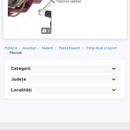
Telefon validat
! Produsul vine insotit ...
5
Publi24
Anunțuri
Neamt
Piatra Neamt
Timp liber si sport
Pescuit
Categorii
Județe
Localități