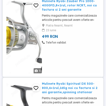
Mulinete Ryobi Zauber Pro 1000-
4000FD,8+1rul, rotor NCRT, noi cu
factura si 2 ani garantie
Pentru magazinele care comercializeaza
articole pentru pescuit avem oferte en-
gross (contactati-ne pentru mai multe
Piatra Neamt, Neamt
detalii) Produsul este NOU in cutie, fisa
23 iunie
tehnica, schema ! Pretul este pentru o
499 RON
singura mulineta (mai multe bucati
disponibile) Pretul este fix! Fara schimburi
Telefon validat
! Produsul vine insotit ...
5
Mulinete Ryobi Spiritual DX 500-
800,6+1rul,165g noi cu factura si 2
ani garantie,spinning stationar
Pentru magazinele care comercializeaza
articole pentru pescuit avem oferte en-