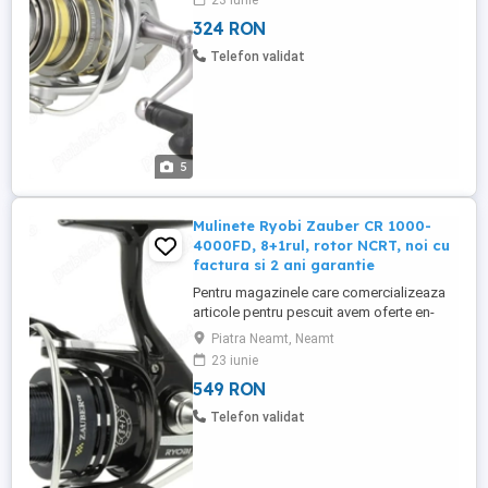
23 iunie
tehnica, schema ! BONUS la fiecare
324 RON
mulineta primiti bonus o rola de fir
monofilament 150, ulei si vaselina RYOBI
Telefon validat
Pretul este pentru o singura ...
5
Mulinete Ryobi Zauber CR 1000-
4000FD, 8+1rul, rotor NCRT, noi cu
factura si 2 ani garantie
Pentru magazinele care comercializeaza
articole pentru pescuit avem oferte en-
gross (contactati-ne pentru mai multe
Piatra Neamt, Neamt
detalii) Produsul este NOU in cutie, fisa
23 iunie
tehnica, schema ! Pretul este pentru o
549 RON
singura mulineta (mai multe bucati
disponibile) Pretul este fix! Fara schimburi
Telefon validat
! Produsul vine insotit ...