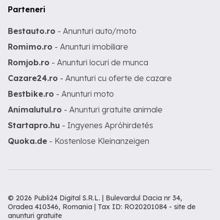
Parteneri
Bestauto.ro
- Anunturi auto/moto
Romimo.ro
- Anunturi imobiliare
Romjob.ro
- Anunturi locuri de munca
Cazare24.ro
- Anunturi cu oferte de cazare
Bestbike.ro
- Anunturi moto
Animalutul.ro
- Anunturi gratuite animale
Startapro.hu
- Ingyenes Apróhirdetés
Quoka.de
- Kostenlose Kleinanzeigen
© 2026 Publi24 Digital S.R.L. | Bulevardul Dacia nr 34,
Oradea 410346, Romania | Tax ID: RO20201084 -
site de
anunturi gratuite