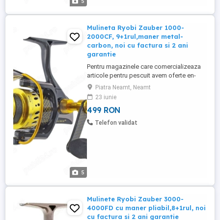
5
Mulineta Ryobi Zauber 1000-
2000CF, 9+1rul,maner metal-
carbon, noi cu factura si 2 ani
garantie
Pentru magazinele care comercializeaza
articole pentru pescuit avem oferte en-
gross (contactati-ne pentru mai multe
Piatra Neamt, Neamt
detalii) Produsul este NOU in cutie, fisa
23 iunie
tehnica, schema ! Pretul este pentru o
499 RON
singura mulineta (mai multe bucati
disponibile) Pretul este fix! Fara schimburi
Telefon validat
! Produsul vine insotit ...
5
Mulinete Ryobi Zauber 3000-
4000FD cu maner pliabil,8+1rul, noi
cu factura si 2 ani garantie