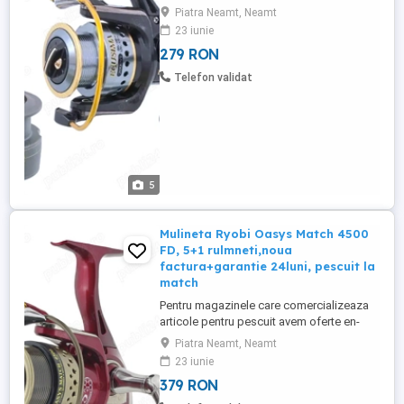
gross (contactati-ne pentru mai multe
Piatra Neamt, Neamt
detalii) Produsul este NOU in cutie, fisa
23 iunie
tehnica, schema ! Pretul este pentru o
279 RON
singura mulineta (mai multe bucati
disponibile) Pretul este fix! Fara schimburi
Telefon validat
! Produsul vine insotit ...
5
Mulineta Ryobi Oasys Match 4500
FD, 5+1 rulmneti,noua
factura+garantie 24luni, pescuit la
match
Pentru magazinele care comercializeaza
articole pentru pescuit avem oferte en-
gross (contactati-ne pentru mai multe
Piatra Neamt, Neamt
detalii) Produsul este NOU in cutie, fisa
23 iunie
tehnica, schema ! Pretul este pentru o
379 RON
singura mulineta (mai multe bucati
disponibile) Pretul este fix! Fara schimburi