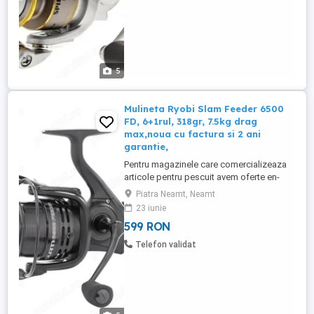
5
Mulineta Ryobi Slam Feeder 6500
FD, 6+1rul, 318gr, 7.5kg drag
max,noua cu factura si 2 ani
garantie,
Pentru magazinele care comercializeaza
articole pentru pescuit avem oferte en-
gross (contactati-ne pentru mai multe
Piatra Neamt, Neamt
detalii) Produsul este NOU in cutie, fisa
23 iunie
tehnica, schema ! Pretul este pentru o
599 RON
singura mulineta (mai multe bucati
disponibile) Pretul este fix! Fara schimburi
Telefon validat
! Produsul vine insotit ...