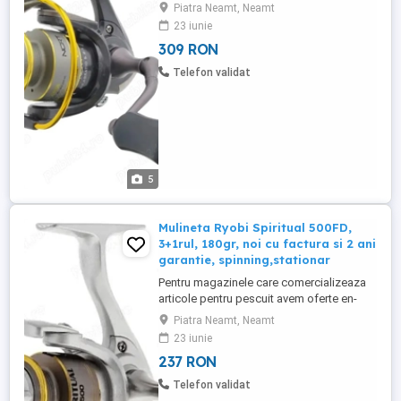
gross (contactati-ne pentru mai multe
Piatra Neamt, Neamt
detalii) Produsul este NOU in cutie, fisa
23 iunie
tehnica, schema ! Pretul este pentru o
309 RON
singura mulineta (mai multe bucati
disponibile) Pretul este fix! Fara schimburi
Telefon validat
! Produsul vine insotit ...
5
Mulineta Ryobi Spiritual 500FD,
3+1rul, 180gr, noi cu factura si 2 ani
garantie, spinning,stationar
Pentru magazinele care comercializeaza
articole pentru pescuit avem oferte en-
gross (contactati-ne pentru mai multe
Piatra Neamt, Neamt
detalii) Produsul este NOU in cutie, fisa
23 iunie
tehnica, schema ! Pretul este pentru o
237 RON
singura mulineta (mai multe bucati
disponibile) Pretul este fix! Fara schimburi
Telefon validat
! Produsul vine insotit ...