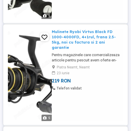
5
Mulinete Ryobi Virtus Black FD
1000-4000FD, 4+1rul, frana 2.5-
5kg, noi cu factura si 2 ani
garantie
Pentru magazinele care comercializeaza
articole pentru pescuit avem oferte en-
gross (contactati-ne pentru mai multe
Piatra Neamt, Neamt
detalii) Produsul este NOU in cutie, fisa
23 iunie
tehnica, schema ! Pretul este pentru o
219 RON
singura mulineta (mai multe bucati
disponibile) Pretul este fix! Fara schimburi
Telefon validat
! Produsul vine insotit ...
5