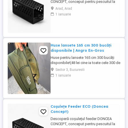
CONCEPT, conceput pentru pescuitul la
feeder și realizat în România. Fabricat din
Arad, Arad
plastic rezistent, acesta este proiectat
1 ianuarie
pentru o utilizare practică și eficientă la
partidele de pescuit. Aprobat de FDA, este
netoxic și prietenos cu mediul
Caracteristici: 30g Preț: ...
Huse lansete 165 cm 300 bucăți
disponibile | Angro En-Gros
Huse pentru lansete 165 cm 300 bucăți
disponibile!(48 lei cine ia toate cele 300 de
bucăți ) Huse rezistente, cu
Sector 3, Bucuresti
compartimente multiple și buzunare
1 ianuarie
pentru accesorii. Ideale pentru pescuit la
crap și staționar. Preț avantajos la
cantitate! Pentru și mai multe detalii ,
contactați-mă în privat .
Coșulețe Feeder ECO (Doncea
Concept)
Descoperă coșulețul feeder DONCEA
CONCEPT, conceput pentru pescuitul la