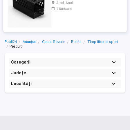
feeder și realizat în România. Fabricat din
Arad, Arad
plastic rezistent, acesta este proiectat
1 ianuarie
pentru o utilizare practică și eficientă la
partidele de pescuit. Aprobat de FDA, este
netoxic și prietenos cu mediul
Caracteristici: 30g Preț: ...
Publi24
Anunțuri
Caras-Severin
Resita
Timp liber si sport
Pescuit
Categorii
Județe
Localități