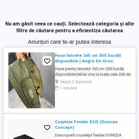
Nu am găsit ceea ce cauți.
Selectează categoria și alte
filtre de căutare pentru a eficientiza căutarea
Anunțuri care te-ar putea interesa
Huse lansete 165 cm 300 bucăți
disponibile | Angro En-Gros
Huse pentru lansete 165 cm 300 bucăți
disponibile!(48 lei cine ia toate cele 300 de
bucăți ) Huse rezistente, cu
Sector 3, Bucuresti
compartimente multiple și buzunare
1 ianuarie
pentru accesorii. Ideale pentru pescuit la
crap și staționar. Preț avantajos la
cantitate! Pentru și mai multe detalii ,
contactați-mă în privat .
Coșulețe Feeder ECO (Doncea
Concept)
Descoperă coșulețul feeder DONCEA