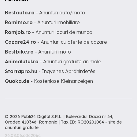
Bestauto.ro
- Anunturi auto/moto
Romimo.ro
- Anunturi imobiliare
Romjob.ro
- Anunturi locuri de munca
Cazare24.ro
- Anunturi cu oferte de cazare
Bestbike.ro
- Anunturi moto
Animalutul.ro
- Anunturi gratuite animale
Startapro.hu
- Ingyenes Apróhirdetés
Quoka.de
- Kostenlose Kleinanzeigen
© 2026 Publi24 Digital S.R.L. | Bulevardul Dacia nr 34,
Oradea 410346, Romania | Tax ID: RO20201084 -
site de
anunturi gratuite
26.08.06.c0c206c