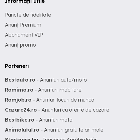
Informații utile
Puncte de fidelitate
Anunț Premium
Abonament VIP
Anunț promo
Parteneri
Bestauto.ro
- Anunturi auto/moto
Romimo.ro
- Anunturi imobiliare
Romjob.ro
- Anunturi locuri de munca
Cazare24.ro
- Anunturi cu oferte de cazare
Bestbike.ro
- Anunturi moto
Animalutul.ro
- Anunturi gratuite animale
Startapro.hu
- Ingyenes Apróhirdetés