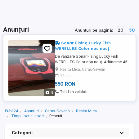
Anunțuri
20
50
Anunțuri pe pagină:
Sonar Fising Lucky Fish
WERELLES Color nou nouț.
De vânzare Sonar Fising Lucky Fish
WERELLES Color nou nouț. Adâncime 45
m. Lungime 150 m WERELLES.
Resita Mica, Caras-Severin
12 iulie
550 RON
Telefon validat
5
Publi24
Anunțuri
Caras-Severin
Resita Mica
Timp liber si sport
Pescuit
Categorii