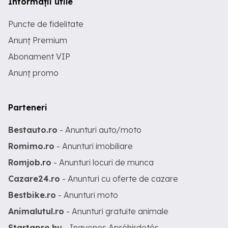
Informații utile
Puncte de fidelitate
Anunț Premium
Abonament VIP
Anunț promo
Parteneri
Bestauto.ro
- Anunturi auto/moto
Romimo.ro
- Anunturi imobiliare
Romjob.ro
- Anunturi locuri de munca
Cazare24.ro
- Anunturi cu oferte de cazare
Bestbike.ro
- Anunturi moto
Animalutul.ro
- Anunturi gratuite animale
Startapro.hu
- Ingyenes Apróhirdetés