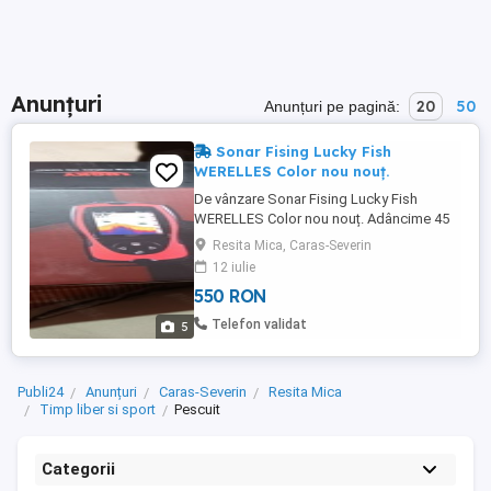
Anunțuri
20
50
Anunțuri pe pagină:
Sonar Fising Lucky Fish
WERELLES Color nou nouț.
De vânzare Sonar Fising Lucky Fish
WERELLES Color nou nouț. Adâncime 45
m. Lungime 150 m WERELLES.
Resita Mica, Caras-Severin
12 iulie
550 RON
Telefon validat
5
Publi24
Anunțuri
Caras-Severin
Resita Mica
Timp liber si sport
Pescuit
Categorii