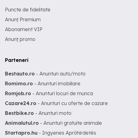
Puncte de fidelitate
Anunț Premium
Abonament VIP
Anunț promo
Parteneri
Bestauto.ro
- Anunturi auto/moto
Romimo.ro
- Anunturi imobiliare
Romjob.ro
- Anunturi locuri de munca
Cazare24.ro
- Anunturi cu oferte de cazare
Bestbike.ro
- Anunturi moto
Animalutul.ro
- Anunturi gratuite animale
Startapro.hu
- Ingyenes Apróhirdetés