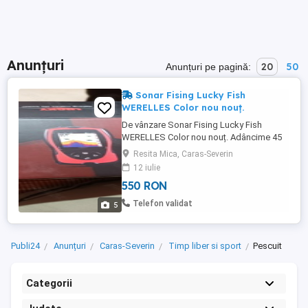
Anunțuri
20
50
Anunțuri pe pagină:
Sonar Fising Lucky Fish
WERELLES Color nou nouț.
De vânzare Sonar Fising Lucky Fish
WERELLES Color nou nouț. Adâncime 45
m. Lungime 150 m WERELLES.
Resita Mica, Caras-Severin
12 iulie
550 RON
Telefon validat
5
Publi24
Anunțuri
Caras-Severin
Timp liber si sport
Pescuit
Categorii