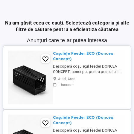
Nu am găsit ceea ce cauți.
Selectează categoria și alte
filtre de căutare pentru a eficientiza căutarea
Anunțuri care te-ar putea interesa
Coșulețe Feeder ECO (Doncea
Concept)
Descoperă coșulețul feeder DONCEA
CONCEPT, conceput pentru pescuitul la
feeder și realizat în România. Fabricat din
Arad, Arad
plastic rezistent, acesta este proiectat
1 ianuarie
pentru o utilizare practică și eficientă la
partidele de pescuit. Aprobat de FDA, este
netoxic și prietenos cu mediul
Caracteristici: 30g Preț: ...
Coșulețe Feeder ECO (Doncea
Concept)
Descoperă coșulețul feeder DONCEA