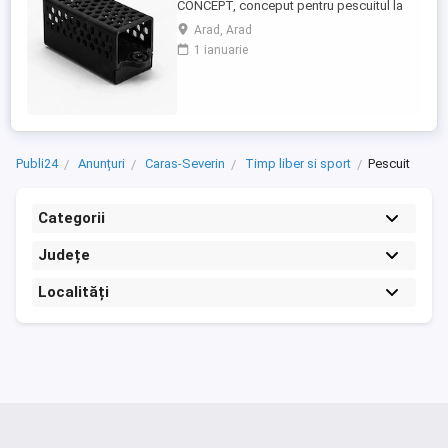
CONCEPT, conceput pentru pescuitul la
feeder și realizat în România. Fabricat din
Arad, Arad
plastic rezistent, acesta este proiectat
1 ianuarie
pentru o utilizare practică și eficientă la
partidele de pescuit. Aprobat de FDA, este
netoxic și prietenos cu mediul
Caracteristici: 30g Preț: ...
Publi24
Anunțuri
Caras-Severin
Timp liber si sport
Pescuit
Categorii
Județe
Localități