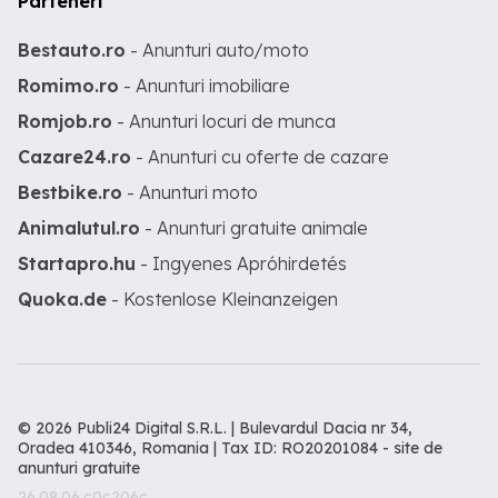
Parteneri
Bestauto.ro
- Anunturi auto/moto
Romimo.ro
- Anunturi imobiliare
Romjob.ro
- Anunturi locuri de munca
Cazare24.ro
- Anunturi cu oferte de cazare
Bestbike.ro
- Anunturi moto
Animalutul.ro
- Anunturi gratuite animale
Startapro.hu
- Ingyenes Apróhirdetés
Quoka.de
- Kostenlose Kleinanzeigen
© 2026 Publi24 Digital S.R.L. | Bulevardul Dacia nr 34,
Oradea 410346, Romania | Tax ID: RO20201084 -
site de
anunturi gratuite
26.08.06.c0c206c