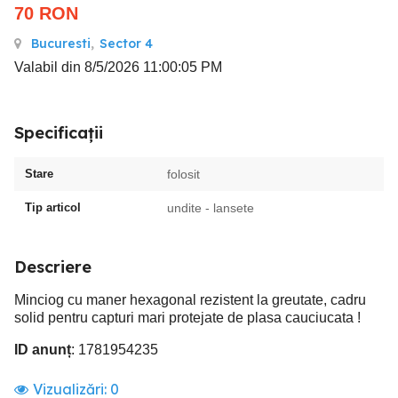
70
RON
Bucuresti
,
Sector 4
Valabil din 8/5/2026 11:00:05 PM
Specificații
Stare
folosit
Tip articol
undite - lansete
Descriere
Minciog cu maner hexagonal rezistent la greutate, cadru
solid pentru capturi mari protejate de plasa cauciucata !
ID anunț
: 1781954235
Vizualizări:
0