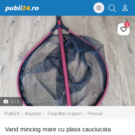
publi
24
.ro
1
1
/ 1
Publi24
Anunțuri
Timp liber si sport
Pescuit
Vand minciog mare cu plasa cauciucata