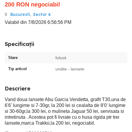
200
RON
negociabil
Bucuresti
,
Sector 4
Valabil din 7/8/2026 6:56:56 PM
Specificații
Stare
folosit
Tip articol
undite - lansete
Descriere
Vand doua lansete Abu Garcia Vendetta, grafit T30,una de
6'6' lungime si 7-30gr, la 200 lei si cealalta de 8'0' lungime
si 30-60gr,la 300 lei, o mulineta Jaguar 50 lei, servisata si
intretinuta . Acestea pot fi livrate cu o husa rigida ptr trei
lansete,marca Trakko,la 200 lei, negociabil.