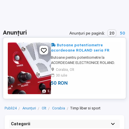
Anunțuri
20
50
Anunțuri pe pagină:
Butoane potentiometre
acordeoane ROLAND seria FR
Butoane pentru potentiometre la
ACORDEOANE ELECTRONICE ROLAND.
Compatibile cu toata seria FR - V
Corabia, Olt
acordeon Roland. Avem si contacte
30 iulie
pentru clape, componente sunt originale.
50 RON
Pret / Bucata 50lei. Expediere doar prin
Fan Courier, se platesc taxe transport. -
5
Detalii si comenzi la TELEFOANE:
Vodafon - 0722816694 ...
Publi24
Anunțuri
Olt
Corabia
Timp liber si sport
Categorii