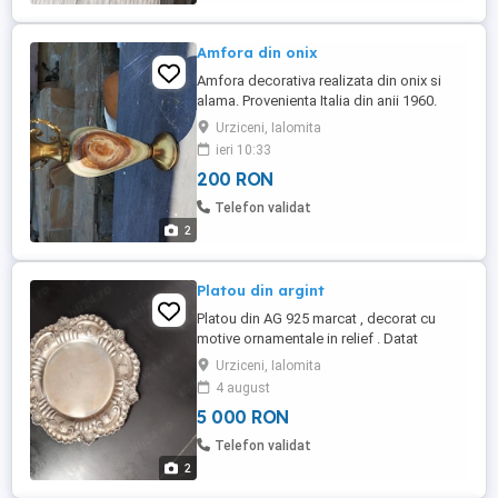
Amfora din onix
Amfora decorativa realizata din onix si
alama. Provenienta Italia din anii 1960.
Greutate 1,5 kg ,inaltime 26 cm.
Urziceni, Ialomita
ieri 10:33
200 RON
Telefon validat
2
Platou din argint
Platou din AG 925 marcat , decorat cu
motive ornamentale in relief . Datat
sfarsitul secolului XIX-lea sau inceputul
Urziceni, Ialomita
secolului xx. Origine din Portugalia .
4 august
Diametrul 30 cm , greutate 277 gr.
5 000 RON
Telefon validat
2