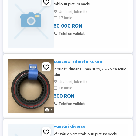
tablouri pictura vechi
Urziceni, Ialomita
17 iunie
30 000 RON
Telefon validat
cauciuc tritineta kukirin
2 bucăți dimensiunea 10x2,75-6.5 cauciuc
plin
Urziceni, Ialomita
16 iunie
300 RON
Telefon validat
3
vânzări diverse
vânzări diverse tablouri pictura vechi