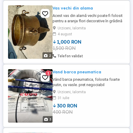
Vas vechi din alama
Acest vas din alamă vechi poate fi folosit
pentru a aranja flori decorative în grădină
sau în casă. Vasul are o formă rotundă și
Urziceni, Ialomita
mânerele metalice, fiind un obiect vintage
4 august
cu aspect rustic. Poate fi o adăugare
1,000 RON
interesantă la decorul exterior sau interior
1,500 RON
al casei. Are o inaltime de 42 cm si un
diametru ...
2
Telefon validat
Vand barca pneumatica
1
Vând barca pneumatica, folosita foarte
putin, cu vasle. pret negociabil
Urziceni, Ialomita
31 iulie
300 RON
400 RON
3