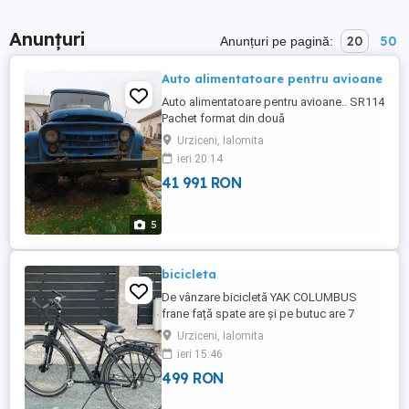
Anunțuri
20
50
Anunțuri pe pagină:
Auto alimentatoare pentru avioane
Auto alimentatoare pentru avioane.. SR114
Pachet format din două
autoalimentatoare, echipate cu rezervoare
Urziceni, Ialomita
din aluminiu, pompe de transvazare și
ieri 20:14
sistem de filtrare a carburantului.
41 991 RON
Vehiculele sunt neînmatriculate și se vând
împreună.
5
bicicleta
De vânzare bicicletă YAK COLUMBUS
frane față spate are și pe butuc are 7
trepte mai multe detalii dați-mi mesaj
Urziceni, Ialomita
ieri 15:46
499 RON