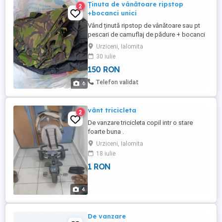
Ținuta de vânătoare ripstop
2
+bocanci unici
Vând ținută ripstop de vânătoare sau pt
pescari de camuflaj de pădure + bocanci
unici de piele naturală +scurta camuflaj
Urziceni, Ialomita
30 iulie
150 RON
Telefon validat
6
vânt tricicleta
2
De vanzare tricicleta copil intr o stare
foarte buna .
Urziceni, Ialomita
18 iulie
1 RON
4
De vanzare