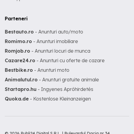
Parteneri
Bestauto.ro
- Anunturi auto/moto
Romimo.ro
- Anunturi imobiliare
Romjob.ro
- Anunturi locuri de munca
Cazare24.ro
- Anunturi cu oferte de cazare
Bestbike.ro
- Anunturi moto
Animalutul.ro
- Anunturi gratuite animale
Startapro.hu
- Ingyenes Apróhirdetés
Quoka.de
- Kostenlose Kleinanzeigen
© 2026 Publi24 Digital S.R.L. | Bulevardul Dacia nr 34,