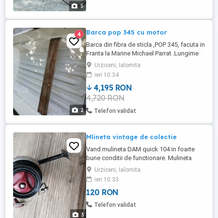
5
Barca pop 345 cu motor
4
Barca din fibra de sticla ,POP 345, facuta in
Franta la Marine Michael Parrat .Lungime
3,45 m latime 1,45. Fara vopsea, este in
Urziceni, Ialomita
totalitate din rasina .
ieri 10:34
4,195 RON
4,720 RON
2
Telefon validat
Mlineta vintage de colectie
Vand mulineta DAM quick 104 in foarte
bune conditii de functionare. Mulineta
este ca noua.
Urziceni, Ialomita
ieri 10:33
120 RON
Telefon validat
3