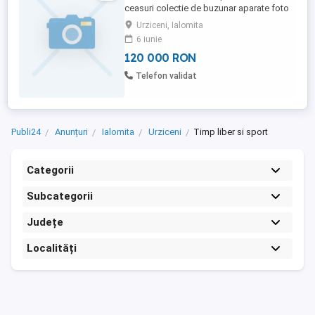
ceasuri colectie de buzunar aparate foto
digitale
Urziceni, Ialomita
6 iunie
120 000 RON
Telefon validat
Publi24
Anunțuri
Ialomita
Urziceni
Timp liber si sport
Categorii
Subcategorii
Județe
Localități