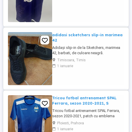
cauza unora care comanda si apoi nu
ridica coletele, fiind nevoit apoi să plătesc
eu transportul, livrarea in teritoriu se face
doar cu achitarea transportului ...
adidasi scketchers slip-in marimea
42
Adidași slip-in de la Sketchers, marimea
42, barbati, de culoare neagră.
Comoditatea și designul simplu fac acești
Timisoara, Timis
adidași o alegere ideală pentru ținutele
1 ianuarie
casual. Potriviți pentru o varietate de
activități și evenimente informale. Purtati o
singura data. Niciodata spalati sau
curatati. Pret de noi ...
Tricou fotbal antrenament SPAL
Ferrara, sezon 2020-2021, S
Tricou fotbal antrenament SPAL Ferrara,
sezon 2020-2021, patch cu emblema
clubului, purtat o singura data Marime: S
Ploiesti, Prahova
Dimensiuni (cm): Maneci 22, Umeri 39,
1 ianuarie
Latime 48, Lungime 66 Marca: Macron