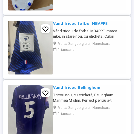
Vand tricou fotbal MBAPPE
Vând tricou de fotbal MBAPPE, marca
nike, în stare nou, cu etichetă. Culori
variate. Mărimea M . Din cauza unora care
Valea Sangeorgiului, Hunedoara
comanda si apoi nu ridica coletele, fiind
1 ianuarie
nevoit apoi să plătesc eu transportul,
livrarea in teritoriu se face doar cu
achitarea transportului in avans,
mulțumesc de întelegere
Vand tricou Bellingham
Tricou nou, cu etichetă, Bellingham.
Mărimea M slim. Perfect pentru a-ți
completa ținuta sport. Cumpără acum și
Valea Sangeorgiului, Hunedoara
bucură-te de confortul și stilul său! Din
1 ianuarie
cauza unora care comanda si apoi nu
ridica coletele, fiind nevoit apoi să plătesc
eu transportul, livrarea in teritoriu se face
doar cu achitarea transportului ...