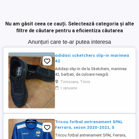
Nu am găsit ceea ce cauți.
Selectează categoria și alte
filtre de căutare pentru a eficientiza căutarea
Anunțuri care te-ar putea interesa
adidasi scketchers slip-in marimea
42
Adidași slip-in de la Sketchers, marimea
42, barbati, de culoare neagră.
Comoditatea și designul simplu fac acești
Timisoara, Timis
adidași o alegere ideală pentru ținutele
1 ianuarie
casual. Potriviți pentru o varietate de
activități și evenimente informale. Purtati o
singura data. Niciodata spalati sau
curatati. Pret de noi ...
Tricou fotbal antrenament SPAL
Ferrara, sezon 2020-2021, S
Tricou fotbal antrenament SPAL Ferrara,