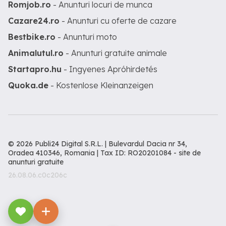
Romjob.ro
- Anunturi locuri de munca
Cazare24.ro
- Anunturi cu oferte de cazare
Bestbike.ro
- Anunturi moto
Animalutul.ro
- Anunturi gratuite animale
Startapro.hu
- Ingyenes Apróhirdetés
Quoka.de
- Kostenlose Kleinanzeigen
© 2026 Publi24 Digital S.R.L. | Bulevardul Dacia nr 34,
Oradea 410346, Romania | Tax ID: RO20201084 -
site de
anunturi gratuite
26.08.06.c0c206c