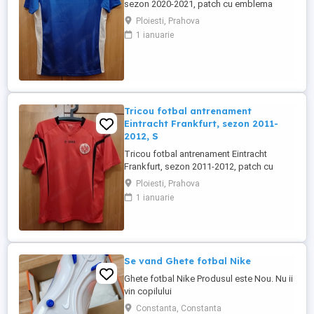
sezon 2020-2021, patch cu emblema
clubului, purtat o singura data Marime: S
Ploiesti, Prahova
Dimensiuni (cm): Maneci 22, Umeri 39,
1 ianuarie
Latime 48, Lungime 66 Marca: Macron
Culoare: albastru Material: poliester
Tricou fotbal antrenament
Eintracht Frankfurt, sezon 2011-
2012, S
Tricou fotbal antrenament Eintracht
Frankfurt, sezon 2011-2012, patch cu
emblema brodata, purtat o singura data.
Ploiesti, Prahova
Marime: S Dimensiuni (cm): Maneci 22,
1 ianuarie
Umeri 44, Latime 48, Lungime 62 Marca:
Jako Culoare: rosu Material: poliester
Se vand Ghete fotbal Nike
Ghete fotbal Nike Produsul este Nou. Nu ii
vin copilului
Constanta, Constanta