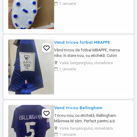
1 ianuarie
Vand tricou fotbal MBAPPE
Vând tricou de fotbal MBAPPE, marca
nike, în stare nou, cu etichetă. Culori
variate. Mărimea M . Din cauza unora care
Valea Sangeorgiului, Hunedoara
comanda si apoi nu ridica coletele, fiind
1 ianuarie
nevoit apoi să plătesc eu transportul,
livrarea in teritoriu se face doar cu
achitarea transportului in avans,
mulțumesc de întelegere
Vand tricou Bellingham
Tricou nou, cu etichetă, Bellingham.
Mărimea M slim. Perfect pentru a-ți
completa ținuta sport. Cumpără acum și
Valea Sangeorgiului, Hunedoara
bucură-te de confortul și stilul său! Din
1 ianuarie