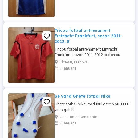
Culoare: albastru Material: poliester
Tricou fotbal antrenament
Eintracht Frankfurt, sezon 2011-
2012, S
Tricou fotbal antrenament Eintracht
Frankfurt, sezon 2011-2012, patch cu
emblema brodata, purtat o singura data.
Ploiesti, Prahova
Marime: S Dimensiuni (cm): Maneci 22,
1 ianuarie
Umeri 44, Latime 48, Lungime 62 Marca:
Jako Culoare: rosu Material: poliester
Se vand Ghete fotbal Nike
Ghete fotbal Nike Produsul este Nou. Nu ii
vin copilului
Constanta, Constanta
1 ianuarie