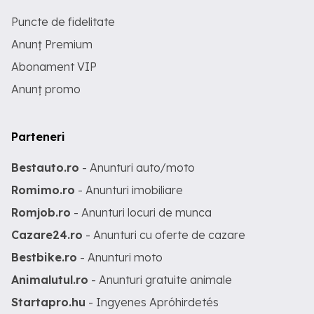
Puncte de fidelitate
Anunț Premium
Abonament VIP
Anunț promo
Parteneri
Bestauto.ro
- Anunturi auto/moto
Romimo.ro
- Anunturi imobiliare
Romjob.ro
- Anunturi locuri de munca
Cazare24.ro
- Anunturi cu oferte de cazare
Bestbike.ro
- Anunturi moto
Animalutul.ro
- Anunturi gratuite animale
Startapro.hu
- Ingyenes Apróhirdetés