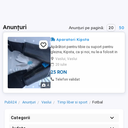
Anunțuri
20
50
Anunțuri pe pagină:
Aparatori Kipsta
Apărători pentru tibie cu suport pentru
glezna, Kipsta, ca și noi, nu le-a folosit in
teren, doar le-a testat in casă. Răspund la
Vaslui, Vaslui
mesaje in aplicație. Trimit prin Fan Courier(
20 iulie
deschidere colet la livrare) sau Poșta
25 RON
Română.
Telefon validat
4
Publi24
Anunțuri
Vaslui
Timp liber si sport
Fotbal
Categorii