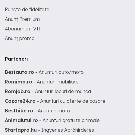
Puncte de fidelitate
Anunț Premium
Abonament VIP
Anunț promo
Parteneri
Bestauto.ro
- Anunturi auto/moto
Romimo.ro
- Anunturi imobiliare
Romjob.ro
- Anunturi locuri de munca
Cazare24.ro
- Anunturi cu oferte de cazare
Bestbike.ro
- Anunturi moto
Animalutul.ro
- Anunturi gratuite animale
Startapro.hu
- Ingyenes Apróhirdetés