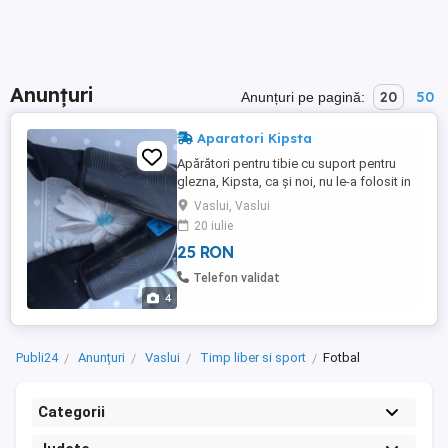
Anunțuri
20
50
Anunțuri pe pagină:
Aparatori Kipsta
Apărători pentru tibie cu suport pentru
glezna, Kipsta, ca și noi, nu le-a folosit in
teren, doar le-a testat in casă. Răspund la
Vaslui, Vaslui
mesaje in aplicație. Trimit prin Fan Courier(
20 iulie
deschidere colet la livrare) sau Poșta
25 RON
Română.
Telefon validat
4
Publi24
Anunțuri
Vaslui
Timp liber si sport
Fotbal
Categorii