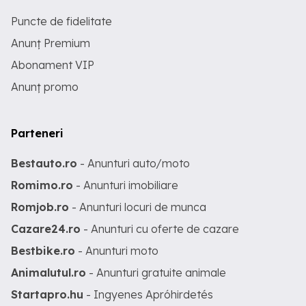
Puncte de fidelitate
Anunț Premium
Abonament VIP
Anunț promo
Parteneri
Bestauto.ro
- Anunturi auto/moto
Romimo.ro
- Anunturi imobiliare
Romjob.ro
- Anunturi locuri de munca
Cazare24.ro
- Anunturi cu oferte de cazare
Bestbike.ro
- Anunturi moto
Animalutul.ro
- Anunturi gratuite animale
Startapro.hu
- Ingyenes Apróhirdetés