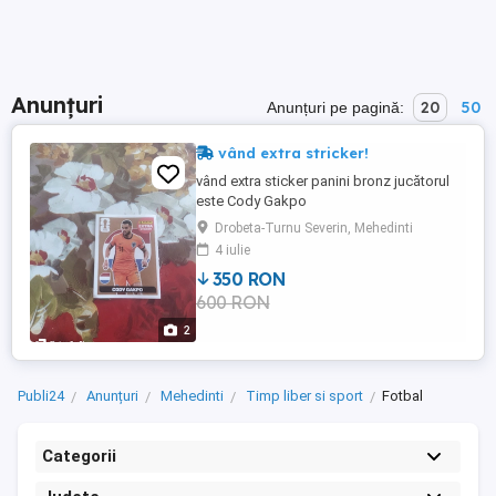
Anunțuri
20
50
Anunțuri pe pagină:
vând extra stricker!
vând extra sticker panini bronz jucătorul
este Cody Gakpo
Drobeta-Turnu Severin, Mehedinti
4 iulie
350 RON
600 RON
2
Publi24
Anunțuri
Mehedinti
Timp liber si sport
Fotbal
Categorii