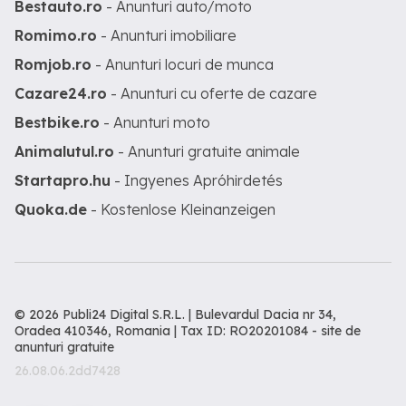
Bestauto.ro
- Anunturi auto/moto
Romimo.ro
- Anunturi imobiliare
Romjob.ro
- Anunturi locuri de munca
Cazare24.ro
- Anunturi cu oferte de cazare
Bestbike.ro
- Anunturi moto
Animalutul.ro
- Anunturi gratuite animale
Startapro.hu
- Ingyenes Apróhirdetés
Quoka.de
- Kostenlose Kleinanzeigen
© 2026 Publi24 Digital S.R.L. | Bulevardul Dacia nr 34,
Oradea 410346, Romania | Tax ID: RO20201084 -
site de
anunturi gratuite
26.08.06.2dd7428