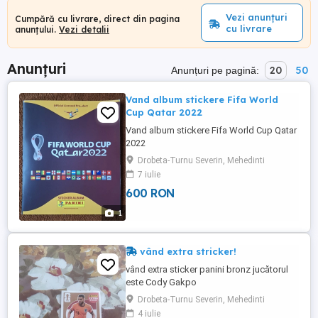
Vezi anunțuri
Cumpără cu livrare, direct din pagina
cu livrare
anunțului.
Vezi detalii
Anunțuri
20
50
Anunțuri pe pagină:
Vand album stickere Fifa World
Cup Qatar 2022
Vand album stickere Fifa World Cup Qatar
2022
Drobeta-Turnu Severin, Mehedinti
7 iulie
600 RON
1
vând extra stricker!
vând extra sticker panini bronz jucătorul
este Cody Gakpo
Drobeta-Turnu Severin, Mehedinti
4 iulie