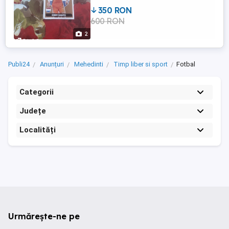
350 RON
600 RON
2
Publi24
Anunțuri
Mehedinti
Timp liber si sport
Fotbal
Categorii
Județe
Localități
Urmărește-ne pe