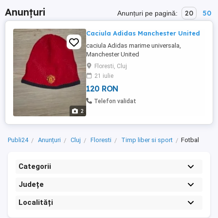
Anunțuri
20
50
Anunțuri pe pagină:
Caciula Adidas Manchester United
caciula Adidas marime universala,
Manchester United
Floresti, Cluj
21 iulie
120 RON
Telefon validat
2
Publi24
Anunțuri
Cluj
Floresti
Timp liber si sport
Fotbal
Categorii
Județe
Localități