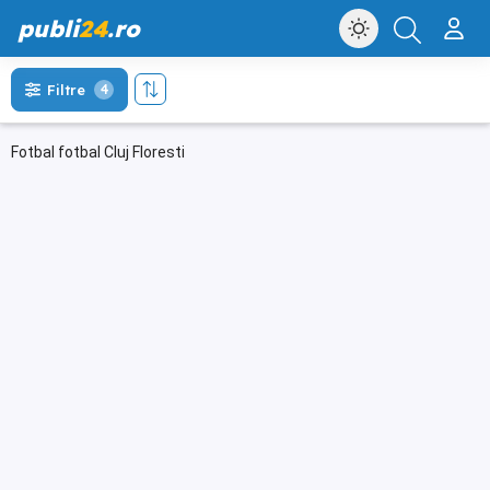
publi
24
.ro
Filtre
4
Fotbal fotbal Cluj Floresti