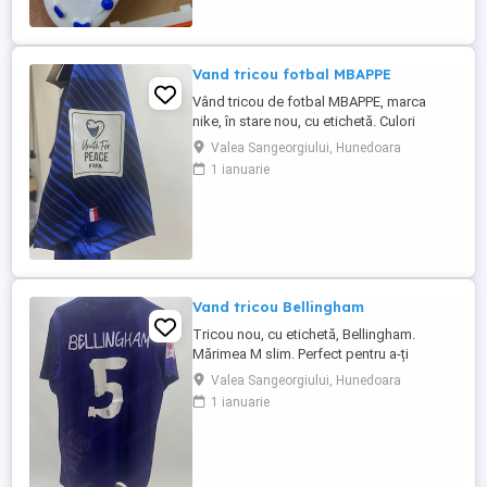
Vand tricou fotbal MBAPPE
Vând tricou de fotbal MBAPPE, marca
nike, în stare nou, cu etichetă. Culori
variate. Mărimea M . Din cauza unora care
Valea Sangeorgiului, Hunedoara
comanda si apoi nu ridica coletele, fiind
1 ianuarie
nevoit apoi să plătesc eu transportul,
livrarea in teritoriu se face doar cu
achitarea transportului in avans,
mulțumesc de întelegere
Vand tricou Bellingham
Tricou nou, cu etichetă, Bellingham.
Mărimea M slim. Perfect pentru a-ți
completa ținuta sport. Cumpără acum și
Valea Sangeorgiului, Hunedoara
bucură-te de confortul și stilul său! Din
1 ianuarie
cauza unora care comanda si apoi nu
ridica coletele, fiind nevoit apoi să plătesc
eu transportul, livrarea in teritoriu se face
doar cu achitarea transportului ...