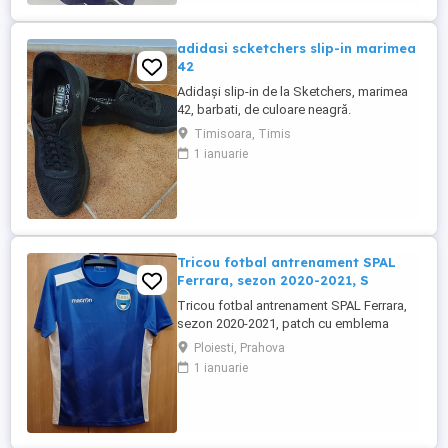
adidasi scketchers slip-in marimea
42
Adidași slip-in de la Sketchers, marimea
42, barbati, de culoare neagră.
Comoditatea și designul simplu fac acești
Timisoara, Timis
adidași o alegere ideală pentru ținutele
1 ianuarie
casual. Potriviți pentru o varietate de
activități și evenimente informale. Purtati o
singura data. Niciodata spalati sau
curatati. Pret de noi ...
Tricou fotbal antrenament SPAL
Ferrara, sezon 2020-2021, S
Tricou fotbal antrenament SPAL Ferrara,
sezon 2020-2021, patch cu emblema
clubului, purtat o singura data Marime: S
Ploiesti, Prahova
Dimensiuni (cm): Maneci 22, Umeri 39,
1 ianuarie
Latime 48, Lungime 66 Marca: Macron
Culoare: albastru Material: poliester