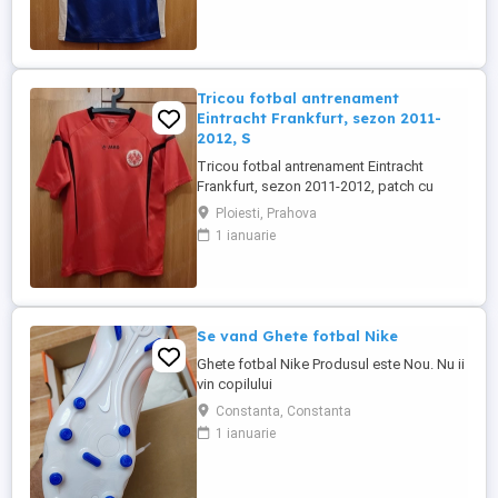
Culoare: albastru Material: poliester
Tricou fotbal antrenament
Eintracht Frankfurt, sezon 2011-
2012, S
Tricou fotbal antrenament Eintracht
Frankfurt, sezon 2011-2012, patch cu
emblema brodata, purtat o singura data.
Ploiesti, Prahova
Marime: S Dimensiuni (cm): Maneci 22,
1 ianuarie
Umeri 44, Latime 48, Lungime 62 Marca:
Jako Culoare: rosu Material: poliester
Se vand Ghete fotbal Nike
Ghete fotbal Nike Produsul este Nou. Nu ii
vin copilului
Constanta, Constanta
1 ianuarie