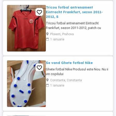
Tricou fotbal antrenament
Eintracht Frankfurt, sezon 2011-
2012, S
Tricou fotbal antrenament Eintracht
Frankfurt, sezon 2011-2012, patch cu
emblema brodata, purtat o singura data.
Ploiesti, Prahova
Marime: S Dimensiuni (cm): Maneci 22,
1 ianuarie
Umeri 44, Latime 48, Lungime 62 Marca:
Jako Culoare: rosu Material: poliester
Se vand Ghete fotbal Nike
Ghete fotbal Nike Produsul este Nou. Nu ii
vin copilului
Constanta, Constanta
1 ianuarie