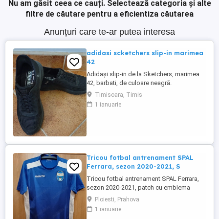
Nu am găsit ceea ce cauți.
Selectează categoria și alte
filtre de căutare pentru a eficientiza căutarea
Anunțuri care te-ar putea interesa
adidasi scketchers slip-in marimea
42
Adidași slip-in de la Sketchers, marimea
42, barbati, de culoare neagră.
Comoditatea și designul simplu fac acești
Timisoara, Timis
adidași o alegere ideală pentru ținutele
1 ianuarie
casual. Potriviți pentru o varietate de
activități și evenimente informale. Purtati o
singura data. Niciodata spalati sau
curatati. Pret de noi ...
Tricou fotbal antrenament SPAL
Ferrara, sezon 2020-2021, S
Tricou fotbal antrenament SPAL Ferrara,
sezon 2020-2021, patch cu emblema
clubului, purtat o singura data Marime: S
Ploiesti, Prahova
Dimensiuni (cm): Maneci 22, Umeri 39,
1 ianuarie
Latime 48, Lungime 66 Marca: Macron