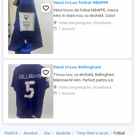
Vand tricou fotbal MBAPPE
Vând tricou de fotbal MBAPPE, marca
nike, în stare nou, cu etichetă. Culori
variate. Mărimea M . Din cauza unora care
Valea Sangeorgiului, Hunedoara
comanda si apoi nu ridica coletele, fiind
1 ianuarie
nevoit apoi să plătesc eu transportul,
livrarea in teritoriu se face doar cu
achitarea transportului in avans,
mulțumesc de întelegere
Vand tricou Bellingham
Tricou nou, cu etichetă, Bellingham.
Mărimea M slim. Perfect pentru a-ți
completa ținuta sport. Cumpără acum și
Valea Sangeorgiului, Hunedoara
bucură-te de confortul și stilul său! Din
1 ianuarie
cauza unora care comanda si apoi nu
ridica coletele, fiind nevoit apoi să plătesc
eu transportul, livrarea in teritoriu se face
doar cu achitarea transportului ...
Publi24
Anunțuri
Cluj
Apahida
Timp liber si sport
Fotbal