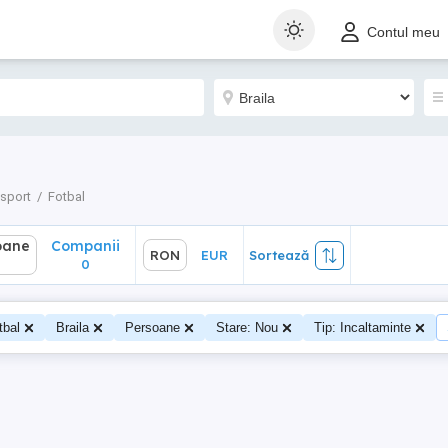
ane
Companii
RON
EUR
Sortează
Contul meu
0
 sport
Fotbal
oane
Companii
RON
EUR
Sortează
0
tbal
Braila
Persoane
Stare: Nou
Tip: Incaltaminte