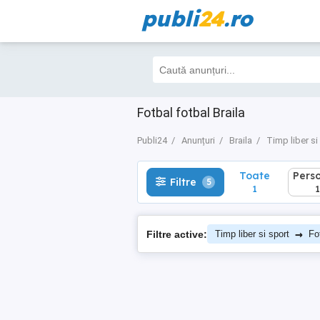
publi
24
.ro
Toate
Perso
Filtre
5
1
1
Fotbal fotbal Braila
Publi24
Anunțuri
Braila
Timp liber si
Toate
Pers
Filtre
5
1
1
→
Filtre active:
Timp liber si sport
Fo