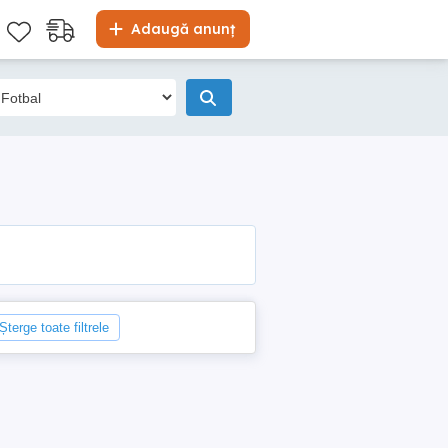
Adaugă anunț
Șterge toate filtrele