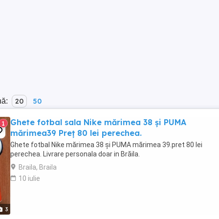
nă:
20
50
Ghete fotbal sala Nike mărimea 38 și PUMA
1
mărimea39 Preț 80 lei perechea.
Ghete fotbal Nike mărimea 38 și PUMA mărimea 39.pret 80 lei
perechea. Livrare personala doar in Brăila.
Braila, Braila
10 iulie
3