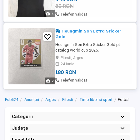
80 RON
4
Telefon validat
Heungmin Son Extra Sticker
Gold
Heungmin Son Extra Sticker Gold pt
catalog world cup 2026.
Pitesti, Arges
24 iunie
180 RON
Telefon validat
2
Publi24
Anunțuri
Arges
Pitesti
Timp liber si sport
Fotbal
Categorii
Județe
Localități