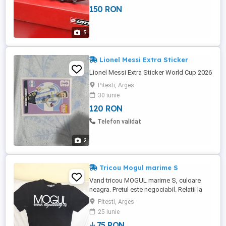
buc PRET 150 RON PERECHEA
150 RON
5
Lionel Messi Extra Sticker
Lionel Messi Extra Sticker World Cup 2026
Pitesti, Arges
30 iunie
120 RON
Telefon validat
2
Tricou Mogul marime S
Vand tricou MOGUL marime S, culoare
neagra. Pretul este negociabil. Relatii la
telefonul din anunt.
Pitesti, Arges
25 iunie
75 RON