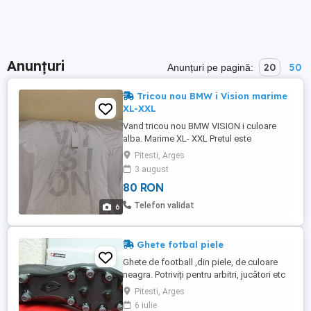
Anunțuri
20
50
Anunțuri pe pagină:
Tricou nou BMW i Vision marime
XL-XXL
Vand tricou nou BMW VISION i culoare
alba. Marime XL- XXL Pretul este
negociabil. Transportul este gratuit. Mai
Pitesti, Arges
multe informatii la telefonul din anunt.
3 august
80 RON
Telefon validat
6
Ghete fotbal piele
Ghete de football ,din piele, de culoare
neagra. Potriviți pentru arbitri, jucători etc
Mărimi disponibile 40.5- 1 buc 41- 7 buc
Pitesti, Arges
42- 9 buc 42,5- 10 buc 43-6 buc 43.5- 3
6 iulie