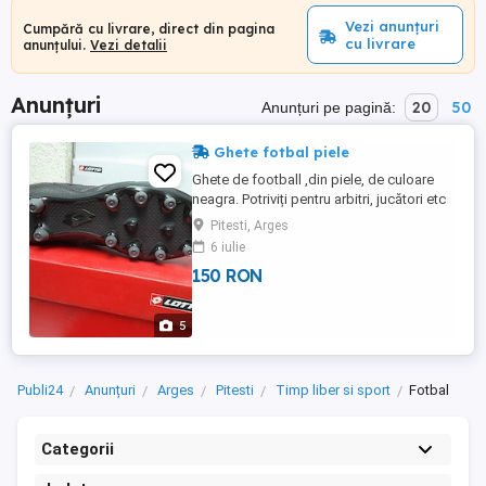
Vezi anunțuri
Cumpără cu livrare, direct din pagina
cu livrare
anunțului.
Vezi detalii
Anunțuri
20
50
Anunțuri pe pagină:
Ghete fotbal piele
Ghete de football ,din piele, de culoare
neagra. Potriviți pentru arbitri, jucători etc
Mărimi disponibile 40.5- 1 buc 41- 7 buc
Pitesti, Arges
42- 9 buc 42,5- 10 buc 43-6 buc 43.5- 3
6 iulie
buc PRET 150 RON PERECHEA
150 RON
5
Publi24
Anunțuri
Arges
Pitesti
Timp liber si sport
Fotbal
Categorii