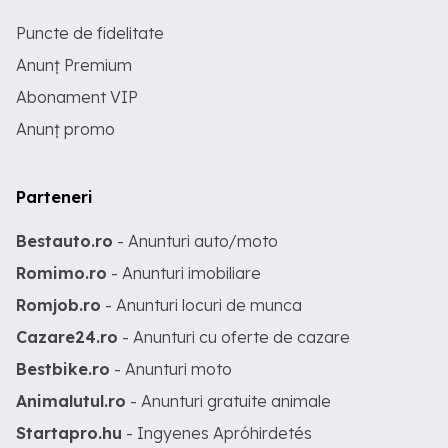
Puncte de fidelitate
Anunț Premium
Abonament VIP
Anunț promo
Parteneri
Bestauto.ro
- Anunturi auto/moto
Romimo.ro
- Anunturi imobiliare
Romjob.ro
- Anunturi locuri de munca
Cazare24.ro
- Anunturi cu oferte de cazare
Bestbike.ro
- Anunturi moto
Animalutul.ro
- Anunturi gratuite animale
Startapro.hu
- Ingyenes Apróhirdetés